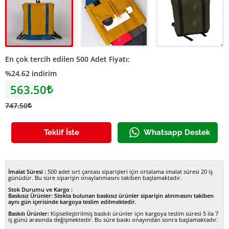
Kanvas Sırt Çantası
Kanvas Sırt Çantası
kanvas sırt çantası
En çok tercih edilen 500 Adet Fiyatı:
%24.62 indirim
563.50
Lira
747.50
Lira
Teklif İste
Whatsapp Destek
İmalat Süresi :
500 adet sırt çantası siparişleri için ortalama imalat süresi 20 iş
günüdür. Bu süre siparişin onaylanmasını takiben başlamaktadır.
Stok Durumu ve Kargo :
Baskısız Ürünler:
Stokta bulunan baskısız ürünler siparişin alınmasını takiben
aynı gün içerisinde kargoya teslim edilmektedir.
Baskılı Ürünler:
Kişiselleştirilmiş baskılı ürünler için kargoya teslim süresi 5 ila 7
iş günü arasında değişmektedir. Bu süre baskı onayından sonra başlamaktadır.