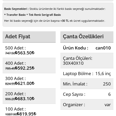
Baskı Seçenekleri :
Stoklu ürünlerde iki farklı baskı seçeneği sunulmaktadır:
* Transfer Baskı
*
Tek Renk Serigrafi Baskı
Her iki baskı seçeneği için de ürün başına
+30 TL
ek ücret uygulanmaktadır.
Adet Fiyat
Çanta Özellikleri
500 Adet :
Ürün Kodu :
can010
Lira
563.50
Lira
747.50
Çanta Ölçüleri:
400 Adet :
30X40X10
Lira
592.25
Lira
785.45
Laptop Bölme :
15,6 inç
300 Adet :
Lira
621.00
Lira
Min. İmalat :
250
824.55
200 Adet :
Cep Sayısı :
6
Lira
683.10
Lira
906.20
Organizer :
var
100 Adet :
Lira
819.95
Lira
1087.90