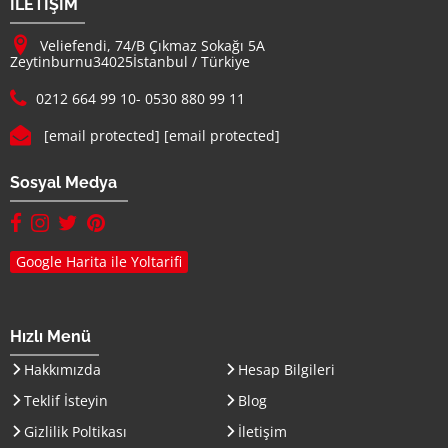
İLETİŞİM
Adresimiz :
Veliefendi, 74/B Çıkmaz Sokağı 5A
Zeytinburnu
34025
İstanbul
/
Türkiye
Telefon :
0212 664 99 10
-
0530 880 99 11
E-mail :
[email protected]
[email protected]
Sosyal Medya
facebook hesabımız(yeni sayfada açılır)
instagram hesabımız(yeni sayfada açılır)
twitter hesabımız(yeni sayfada açılır)
pinterest hesabımız (yeni sayfada açılır)
Google Harita ile Yoltarifi
Hızlı Menü
Hakkımızda
Hesap Bilgileri
Teklif İsteyin
Blog
Gizlilik Poltikası
İletişim