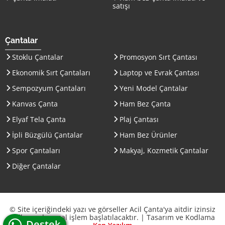
satışı
Çantalar
Stoklu Çantalar
Promosyon Sırt Çantası
Ekonomik Sırt Çantaları
Laptop ve Evrak Çantası
Sempozyum Çantaları
Yeni Model Çantalar
Kanvas Çanta
Ham Bez Çanta
Elyaf Tela Çanta
Plaj Çantası
İpli Büzgülü Çantalar
Ham Bez Ürünler
Spor Çantaları
Makyaj, Kozmetik Çantalar
Diğer Çantalar
© Site içeriğindeki yazı ve görseller Acil Çanta'ya aitdir izinsiz
kullanımda yasal işlem başlatılacaktır. | Tasarım ve Kodlama
whatsapp canlı
Destek