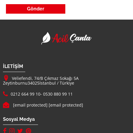
Acil Çanta - Promosy
Firma Adı
İLETİŞİM
Adresimiz :
Veliefendi, 74/B Çıkmaz Sokağı 5A
Zeytinburnu
34025
İstanbul
/
Türkiye
Telefon :
0212 664 99 10
-
0530 880 99 11
E-mail :
[email protected]
[email protected]
Sosyal Medya
facebook hesabımız(yeni sayfada açılır)
instagram hesabımız(yeni sayfada açılır)
twitter hesabımız(yeni sayfada açılır)
pinterest hesabımız (yeni sayfada açılır)