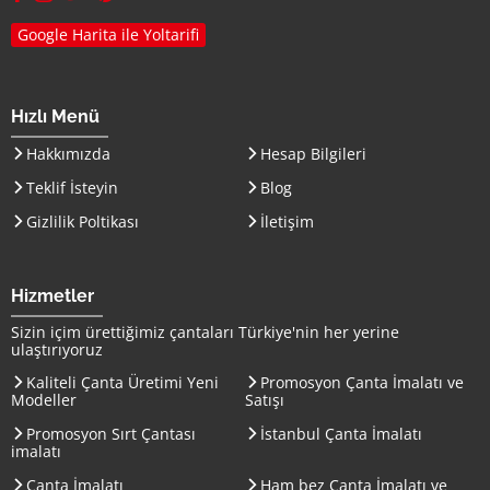
Google Harita ile Yoltarifi
Hızlı Menü
Hakkımızda
Hesap Bilgileri
Teklif İsteyin
Blog
Gizlilik Poltikası
İletişim
Hizmetler
Sizin içim ürettiğimiz çantaları
Türkiye
'nin her yerine
ulaştırıyoruz
Kaliteli Çanta Üretimi Yeni
Promosyon Çanta İmalatı ve
Modeller
Satışı
Promosyon Sırt Çantası
İstanbul Çanta İmalatı
imalatı
Çanta İmalatı
Ham bez Çanta İmalatı ve