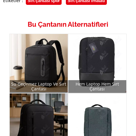
Etiketler :
Sırt çantası spor
Sırt çantası imalatı
Bu Çantanın Alternatifleri
Su Geçirmez Laptop Ve Sırt
Hem Laptop Hem Sırt
Çantası
Çantası