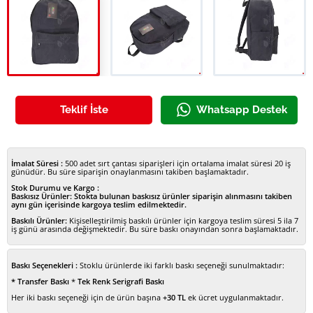
Siyah Kanvas Sırt Çantası
Siyah Kanvas Sırt Çantası
Siyah Kanvas Sırt Ça
Teklif İste
Whatsapp Destek
İmalat Süresi :
500 adet sırt çantası siparişleri için ortalama imalat süresi 20 iş
günüdür. Bu süre siparişin onaylanmasını takiben başlamaktadır.
Stok Durumu ve Kargo :
Baskısız Ürünler:
Stokta bulunan baskısız ürünler siparişin alınmasını takiben
aynı gün içerisinde kargoya teslim edilmektedir.
Baskılı Ürünler:
Kişiselleştirilmiş baskılı ürünler için kargoya teslim süresi 5 ila 7
iş günü arasında değişmektedir. Bu süre baskı onayından sonra başlamaktadır.
Baskı Seçenekleri :
Stoklu ürünlerde iki farklı baskı seçeneği sunulmaktadır:
* Transfer Baskı
*
Tek Renk Serigrafi Baskı
Her iki baskı seçeneği için de ürün başına
+30 TL
ek ücret uygulanmaktadır.