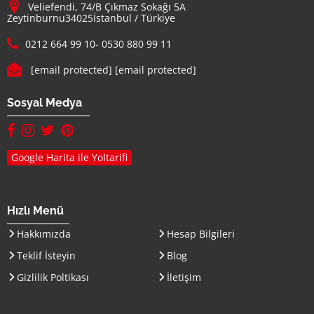
Adresimiz :
Veliefendi, 74/B Çıkmaz Sokağı 5A
Zeytinburnu
34025
İstanbul
/
Türkiye
Telefon :
0212 664 99 10
-
0530 880 99 11
E-mail :
[email protected]
[email protected]
Sosyal Medya
facebook hesabımız(yeni sayfada açılır)
instagram hesabımız(yeni sayfada açılır)
twitter hesabımız(yeni sayfada açılır)
pinterest hesabımız (yeni sayfada açılır)
Google Harita ile Yoltarifi
Hızlı Menü
Hakkımızda
Hesap Bilgileri
Teklif İsteyin
Blog
Gizlilik Poltikası
İletişim