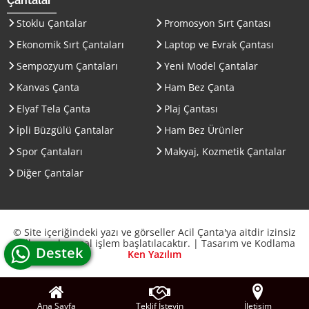
Çantalar
Stoklu Çantalar
Promosyon Sırt Çantası
Ekonomik Sırt Çantaları
Laptop ve Evrak Çantası
Sempozyum Çantaları
Yeni Model Çantalar
Kanvas Çanta
Ham Bez Çanta
Elyaf Tela Çanta
Plaj Çantası
İpli Büzgülü Çantalar
Ham Bez Ürünler
Spor Çantaları
Makyaj, Kozmetik Çantalar
Diğer Çantalar
© Site içeriğindeki yazı ve görseller Acil Çanta'ya aitdir izinsiz
kullanımda yasal işlem başlatılacaktır. | Tasarım ve Kodlama
whatsapp canlı
Destek
Ken Yazılım
Ana Sayfa
Teklif İsteyin
İletisim