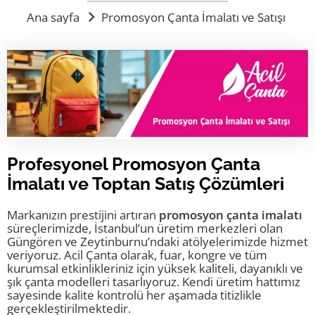
Hesap Bilgileri
Ana sayfa
Promosyon Çanta İmalatı ve Satışı
Kaliteli Çanta Üretimi Yeni Modeller
Blog
Laptop ve Evrak Çantası
Teklif İsteyin
Promosyon Çanta İmalatı ve Satışı
İletişim
Sempozyum Çantaları
Promosyon Sırt Çantası imalatı
Yeni Model Çantalar
İstanbul Çanta İmalatı
Kanvas Çanta
Çanta İmalatı
Ham Bez Çanta
Promosyon Çanta İmalatı ve Satışı
Ham bez Çanta İmalatı ve satışı
Elyaf Tela Çanta
Profesyonel Promosyon Çanta
Plaj Çantası
İmalatı ve Toptan Satış Çözümleri
İpli Büzgülü Çantalar
Markanızın prestijini artıran
promosyon çanta imalatı
süreçlerimizde, İstanbul’un üretim merkezleri olan
Ham Bez Ürünler
Güngören ve Zeytinburnu’ndaki atölyelerimizde hizmet
veriyoruz. Acil Çanta olarak, fuar, kongre ve tüm
Spor Çantaları
kurumsal etkinlikleriniz için yüksek kaliteli, dayanıklı ve
şık çanta modelleri tasarlıyoruz. Kendi üretim hattımız
Makyaj, Kozmetik Çantalar
sayesinde kalite kontrolü her aşamada titizlikle
gerçekleştirilmektedir.
Diğer Çantalar