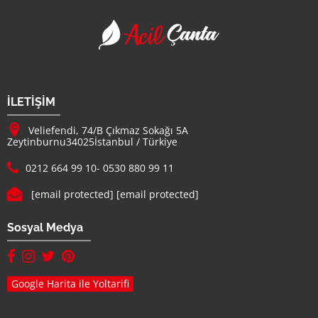
Acil Çanta - Promosy
Firma Adı
İLETİŞİM
Adresimiz :
Veliefendi, 74/B Çıkmaz Sokağı 5A
Zeytinburnu
34025
İstanbul
/
Türkiye
Telefon :
0212 664 99 10
-
0530 880 99 11
E-mail :
[email protected]
[email protected]
Sosyal Medya
facebook hesabımız(yeni sayfada açılır)
instagram hesabımız(yeni sayfada açılır)
twitter hesabımız(yeni sayfada açılır)
pinterest hesabımız (yeni sayfada açılır)
Google Harita ile Yoltarifi