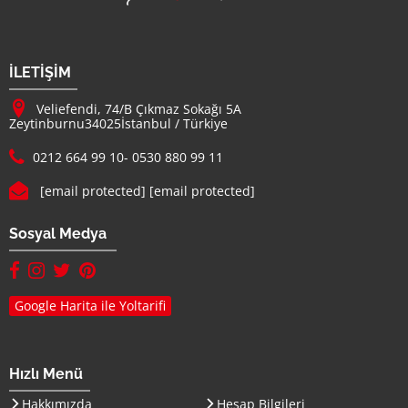
Firma Adı
İLETİŞİM
Adresimiz :
Veliefendi, 74/B Çıkmaz Sokağı 5A
Zeytinburnu
34025
İstanbul
/
Türkiye
Telefon :
0212 664 99 10
-
0530 880 99 11
E-mail :
[email protected]
[email protected]
Sosyal Medya
facebook hesabımız(yeni sayfada açılır)
instagram hesabımız(yeni sayfada açılır)
twitter hesabımız(yeni sayfada açılır)
pinterest hesabımız (yeni sayfada açılır)
Google Harita ile Yoltarifi
Hızlı Menü
Hakkımızda
Hesap Bilgileri