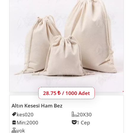
Bu ürünün 1000 adet için fiyatı:
28.75
Lira
/ 1000 Adet
Altın Kesesi Ham Bez
Kodu
kes020
Ölçü
20X30
Min. İmalat
Min:2000
Cep Sayısı
1 Cep
Organizer
yok