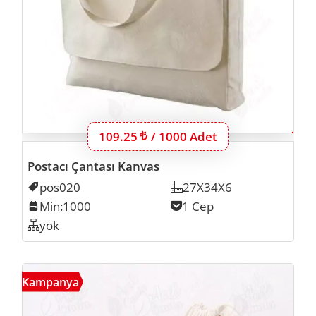
Bu ürünün 1000 adet için fiyatı:
109.25
Lira
/ 1000 Adet
Postacı Çantası Kanvas
Kodu
pos020
Ölçü
27X34X6
Min. İmalat
Min:1000
Cep Sayısı
1 Cep
Organizer
yok
Alti
Kampanya