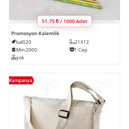
Bu ürünün 1000 adet için fiyatı:
51.75
Lira
/ 1000 Adet
Promosyon Kalemlik
Kodu
kal020
Ölçü
21X12
Min. İmalat
Min:2000
Cep Sayısı
1 Cep
Organizer
yok
Posta
Kampanya