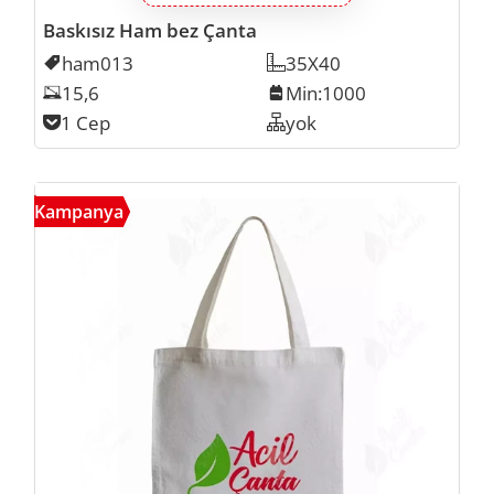
Baskısız Ham bez Çanta
Kodu
ham013
Ölçü
35X40
Laptop Inch
15,6
Min. İmalat
Min:1000
Cep Sayısı
1 Cep
Organizer
yok
ekon
Kampanya