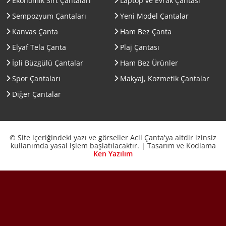
Ekonomik Sırt Çantaları
Laptop ve Evrak Çantası
Sempozyum Çantaları
Yeni Model Çantalar
Kanvas Çanta
Ham Bez Çanta
Elyaf Tela Çanta
Plaj Çantası
İpli Büzgülü Çantalar
Ham Bez Ürünler
Spor Çantaları
Makyaj, Kozmetik Çantalar
Diğer Çantalar
© Site içeriğindeki yazı ve görseller Acil Çanta'ya aitdir izinsiz
kullanımda yasal işlem başlatılacaktır. | Tasarım ve Kodlama
Ken Yazılım