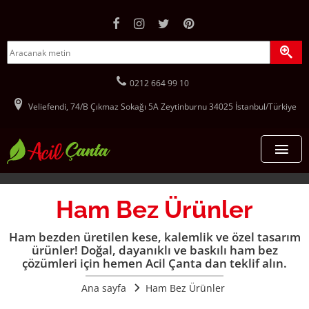
facebook hesabımız (yeni sayfada açılır)
instagram hesabımız (yeni sayfada açılır)
twitter hesabımız (yeni sayfada açılır)
pinterest hesabımız (yeni sayfada
site içerisinde ürün arama formu
aranacak metin
aram
Bizi aramak için tıklayın:
0212 664 99 10
Veliefendi, 74/B Çıkmaz Sokağı 5A Zeytinburnu 34025 İstanbul/Türkiye
Acil Çanta - Promosyon Çanta İmalatı ana sa
Me
Ana Sayfa
Ham Bez Ürünler
Çantalar
Ham bezden üretilen kese, kalemlik ve özel tasarım
ürünler! Doğal, dayanıklı ve baskılı ham bez
Stoklu Çantalar
Kurumsal
çözümleri için hemen Acil Çanta dan teklif alın.
Promosyon Sırt Çantası
Ana sayfa
Ham Bez Ürünler
Hakkımızda
Hizmetler
Ekonomik Sırt Çantaları