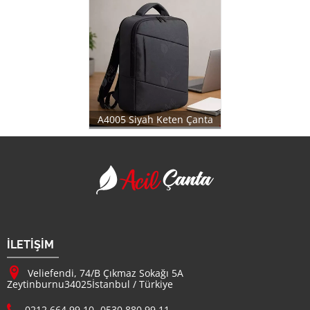
A4005 Siyah Keten Çanta
Acil Çanta - Promosy
Firma Adı
İLETİŞİM
Adresimiz :
Veliefendi, 74/B Çıkmaz Sokağı 5A
Zeytinburnu
34025
İstanbul
/
Türkiye
Telefon :
0212 664 99 10
-
0530 880 99 11