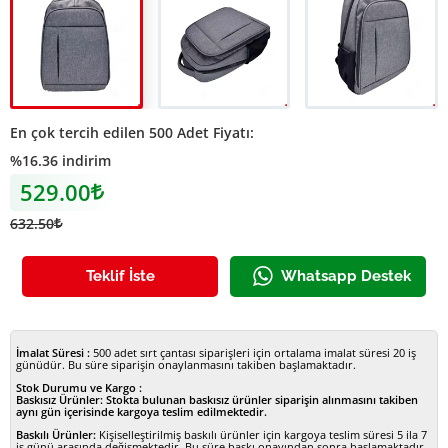
A4001 Diyar Sırt Çantası
A4001 Diyar Sırt Çantası
A4001 Diyar Sırt Çan
En çok tercih edilen 500 Adet Fiyatı:
%16.36 indirim
529.00
Lira
632.50
Lira
Teklif İste
Whatsapp Destek
İmalat Süresi :
500 adet sırt çantası siparişleri için ortalama imalat süresi 20 iş
günüdür. Bu süre siparişin onaylanmasını takiben başlamaktadır.
Stok Durumu ve Kargo :
Baskısız Ürünler:
Stokta bulunan baskısız ürünler siparişin alınmasını takiben
aynı gün içerisinde kargoya teslim edilmektedir.
Baskılı Ürünler:
Kişiselleştirilmiş baskılı ürünler için kargoya teslim süresi 5 ila 7
iş günü arasında değişmektedir. Bu süre baskı onayından sonra başlamaktadır.