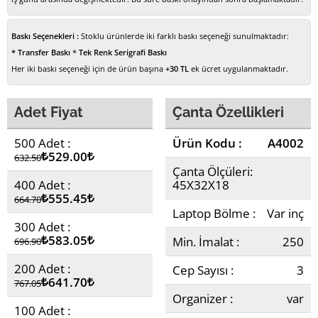
Baskı Seçenekleri :
Stoklu ürünlerde iki farklı baskı seçeneği sunulmaktadır:
* Transfer Baskı
*
Tek Renk Serigrafi Baskı
Her iki baskı seçeneği için de ürün başına
+30 TL
ek ücret uygulanmaktadır.
Adet Fiyat
Çanta Özellikleri
500 Adet :
Ürün Kodu :
A4002
Lira
529.00
Lira
632.50
Çanta Ölçüleri:
400 Adet :
45X32X18
Lira
555.45
Lira
664.70
Laptop Bölme :
Var inç
300 Adet :
Lira
583.05
Lira
Min. İmalat :
250
696.90
200 Adet :
Cep Sayısı :
3
Lira
641.70
Lira
767.05
Organizer :
var
100 Adet :