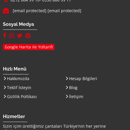
E-mail :
[email protected]
[email protected]
Sosyal Medya
facebook hesabımız(yeni sayfada açılır)
instagram hesabımız(yeni sayfada açılır)
twitter hesabımız(yeni sayfada açılır)
pinterest hesabımız (yeni sayfada açılır)
Google Harita ile Yoltarifi
Hızlı Menü
Hakkımızda
Hesap Bilgileri
Teklif İsteyin
Blog
Gizlilik Poltikası
İletişim
Hizmetler
Sizin içim ürettiğimiz çantaları
Türkiye
'nin her yerine