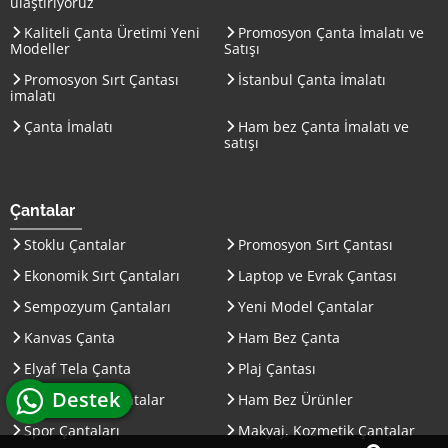
ulaştırıyoruz
Kaliteli Çanta Üretimi Yeni
Promosyon Çanta İmalatı ve
Modeller
Satışı
Promosyon Sırt Çantası
İstanbul Çanta İmalatı
imalatı
Çanta İmalatı
Ham bez Çanta İmalatı ve
satışı
Çantalar
Stoklu Çantalar
Promosyon Sırt Çantası
Ekonomik Sırt Çantaları
Laptop ve Evrak Çantası
Sempozyum Çantaları
Yeni Model Çantalar
Kanvas Çanta
Ham Bez Çanta
Elyaf Tela Çanta
Plaj Çantası
whatsapp canlı
Destek
İpli Büzgülü Çantalar
Ham Bez Ürünler
Spor Çantaları
Makyaj, Kozmetik Çantalar