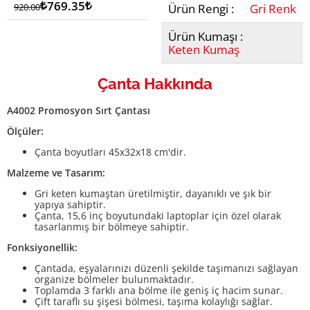
Lira
769.35
Lira
920.00
Ürün Rengi :
Gri Renk
Ürün Kumaşı :
Keten Kumaş
Çanta Hakkında
A4002 Promosyon Sırt Çantası
Ölçüler:
Çanta boyutları 45x32x18 cm'dir.
Malzeme ve Tasarım:
Gri keten kumaştan üretilmiştir, dayanıklı ve şık bir
yapıya sahiptir.
Çanta, 15,6 inç boyutundaki laptoplar için özel olarak
tasarlanmış bir bölmeye sahiptir.
Fonksiyonellik:
Çantada, eşyalarınızı düzenli şekilde taşımanızı sağlayan
organize bölmeler bulunmaktadır.
Toplamda 3 farklı ana bölme ile geniş iç hacim sunar.
Çift taraflı su şişesi bölmesi, taşıma kolaylığı sağlar.