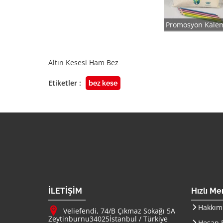
Promosyon Kalem
Altın Kesesi Ham Bez
Etiketler :
bez kese
Firma Adı
İLETİŞİM
Hızlı M
Adresimiz :
Hakkım
Veliefendi, 74/B Çıkmaz Sokağı 5A
Zeytinburnu
34025
İstanbul
/
Türkiye
Hesap B