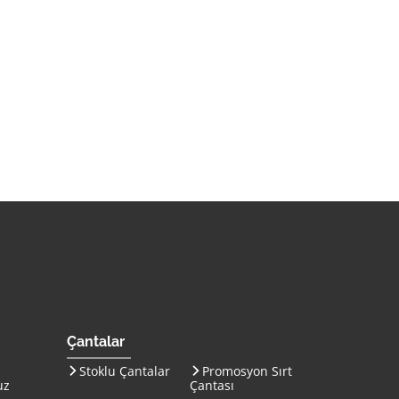
on Çanta İmalatı ana sayfasına gitmek için tıklayın
Çantalar
Stoklu Çantalar
Promosyon Sırt
uz
Çantası