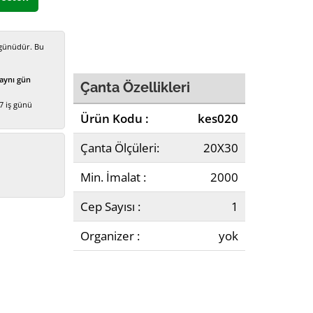
 Çanta
ş günüdür. Bu
a Çanta
ası
 aynı gün
Çanta Özellikleri
 7 iş günü
ülü Çantalar
Ürün Kodu :
kes020
 Ürünler
Çanta Ölçüleri:
20X30
taları
Min. İmalat :
2000
Kozmetik Çantalar
Cep Sayısı :
1
ntalar
Organizer :
yok