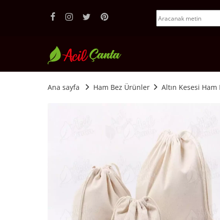
aranacak metin
facebook hesabımız (yeni sayfada açılır)
instagram hesabımız (yeni sayfada açılır)
twitter hesabımız (yeni sayfada açılır)
pinterest hesabımız (yeni sayfada açılır)
Acil Çanta - Promosyon Çanta İ
Ana sayfa
Ham Bez Ürünler
Altın Kesesi Ham