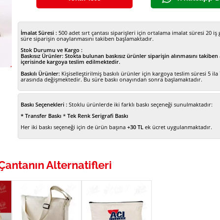
Ham Bez
İmalat Süresi :
500 adet sırt çantası siparişleri için ortalama imalat süresi 20 i
Elyaf Tel
süre siparişin onaylanmasını takiben başlamaktadır.
Stok Durumu ve Kargo :
Plaj Çant
Baskısız Ürünler:
Stokta bulunan baskısız ürünler siparişin alınmasını takiben
içerisinde kargoya teslim edilmektedir.
resmi büyütmek için tıklayın
Baskılı Ürünler:
Kişiselleştirilmiş baskılı ürünler için kargoya teslim süresi 5 ila
İpli Büzg
arasında değişmektedir. Bu süre baskı onayından sonra başlamaktadır.
Ham Bez
Baskı Seçenekleri :
Stoklu ürünlerde iki farklı baskı seçeneği sunulmaktadır:
* Transfer Baskı
*
Tek Renk Serigrafi Baskı
Spor Çan
Her iki baskı seçeneği için de ürün başına
+30 TL
ek ücret uygulanmaktadır.
Makyaj, 
Çantanın Alternatifleri
Diğer Ça