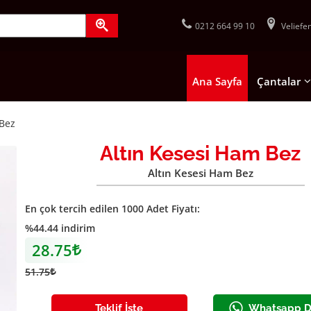
site içerisinde ürün arama formu
Bizi aramak için tıklayın:
aramak için tıklayın
0212 664 99 10
Veliefe
malatı ana sayfasına gitmek için tıklayın
Ana Sayfa
Çantalar
Stoklu Ç
 Bez
Promosyo
Altın Kesesi Ham Bez
Altın Kesesi Ham Bez
Ekonomik
Laptop v
En çok tercih edilen 1000 Adet Fiyatı:
%44.44 indirim
Sempozy
28.75
Lira
Yeni Mod
51.75
Lira
Kanvas 
Teklif İste
Whatsapp D