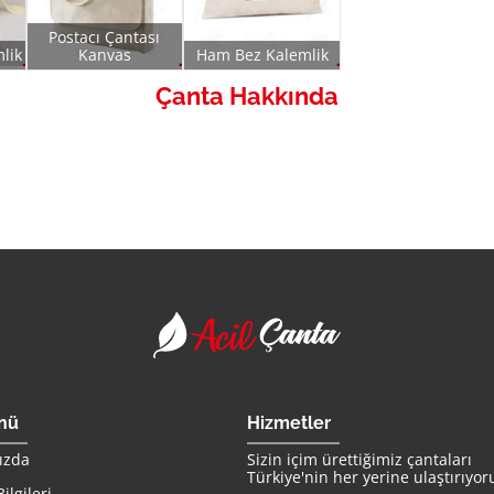
Postacı Çantası
lik
Kanvas
Ham Bez Kalemlik
Çanta Hakkında
Acil Çanta - Promosy
enü
Hizmetler
ızda
Sizin içim ürettiğimiz çantaları
Türkiye
'nin her yerine ulaştırıyor
ilgileri