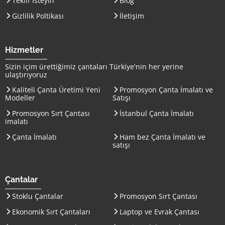
Teklif İsteyin
Blog
Gizlilik Poltikası
İletişim
Hizmetler
Sizin içim ürettiğimiz çantaları
Türkiye
'nin her yerine
ulaştırıyoruz
Kaliteli Çanta Üretimi Yeni
Promosyon Çanta İmalatı ve
Modeller
Satışı
Promosyon Sırt Çantası
İstanbul Çanta İmalatı
imalatı
Çanta İmalatı
Ham bez Çanta İmalatı ve
satışı
Çantalar
Stoklu Çantalar
Promosyon Sırt Çantası
Ekonomik Sırt Çantaları
Laptop ve Evrak Çantası