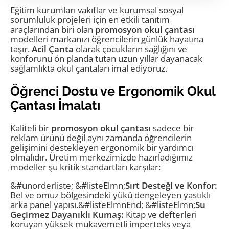
promosyon okul çantası
Eğitim kurumları vakıflar ve kurumsal sosyal
sorumluluk projeleri için en etkili tanıtım
araçlarından biri olan
promosyon okul çantası
modelleri markanızı öğrencilerin günlük hayatına
taşır.
Acil Çanta
olarak çocukların sağlığını ve
konforunu ön planda tutan uzun yıllar dayanacak
sağlamlıkta okul çantaları imal ediyoruz.
Öğrenci Dostu ve Ergonomik Okul
Çantası İmalatı
Kaliteli bir
promosyon okul çantası
sadece bir
reklam ürünü değil aynı zamanda öğrencilerin
gelişimini destekleyen ergonomik bir yardımcı
olmalıdır. Üretim merkezimizde hazırladığımız
modeller şu kritik standartları karşılar:
&#unorderliste; &#listeElmn;
Sırt Desteği ve Konfor:
Bel ve omuz bölgesindeki yükü dengeleyen yastıklı
arka panel yapısı.&#listeElmnEnd; &#listeElmn;
Su
Geçirmez Dayanıklı Kumaş:
Kitap ve defterleri
koruyan yüksek mukavemetli imperteks veya