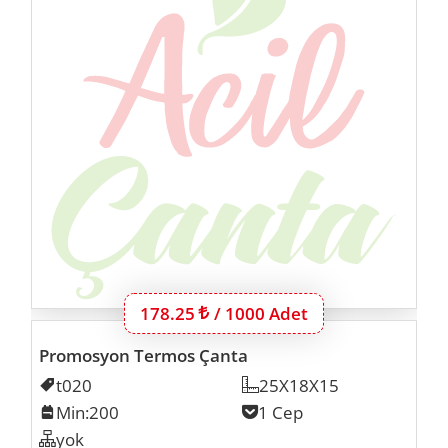
Bu ürünün 1000 adet için fiyatı:
178.25
Lira
/ 1000 Adet
Promosyon Termos Çanta
Kodu
t020
Ölçü
25X18X15
Min. İmalat
Min:200
Cep Sayısı
1 Cep
Organizer
yok