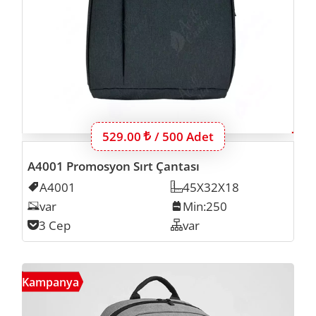
Bu ürünün 500 adet için fiyatı:
529.00
Lira
/ 500 Adet
A4001 Promosyon Sırt Çantası
Kodu
A4001
Ölçü
45X32X18
Laptop Inch
var
Min. İmalat
Min:250
Cep Sayısı
3 Cep
Organizer
var
A302
Kampanya