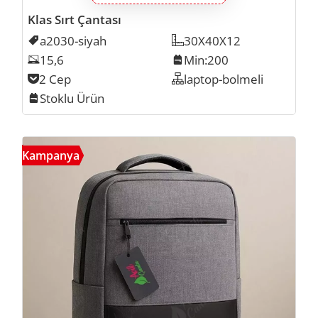
Klas Sırt Çantası
Kodu
a2030-siyah
Ölçü
30X40X12
Laptop Inch
15,6
Min. İmalat
Min:200
Cep Sayısı
2 Cep
Organizer
laptop-bolmeli
Stok
Stoklu Ürün
A203
Kampanya