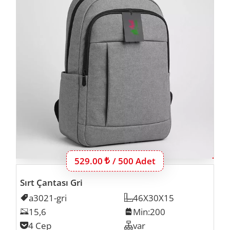
Bu ürünün 500 adet için fiyatı:
529.00
Lira
/ 500 Adet
Sırt Çantası Gri
Kodu
a3021-gri
Ölçü
46X30X15
Laptop Inch
15,6
Min. İmalat
Min:200
Cep Sayısı
4 Cep
Organizer
var