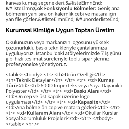
kanvas kumaş seçenekleri.&#listeElmnEnd;
&#listeElmn;
Çok Fonksiyonlu Bölmeler:
Geniş ana
bölmenin yanı sıra ön kalemlik cebi ve matara için
yan file gözler.&#listeElmnEnd; &#unorderlisteEnd;
Kurumsal Kimliğe Uygun Toptan Üretim
Okulunuzun veya markanızın logosunu yüksek
çözünürlüklü baskı teknikleriyle çantalarımıza
uyguluyoruz. İstanbul'daki atölyelerimizde 7 iş günü
gibi hızlı teslimat süreleriyle toplu siparişlerinizi
profesyonelce yönetiyoruz.
<table> <tbody> <tr> <th>Ürün Özelliği</th>
<th>Teknik Detaylar</th> </tr> <tr> <td>
Kumaş
Türü
</td> <td>600D Imperteks veya Suya Dayanıklı
Polyester</td> </tr> <tr> <td>
Baskı Alanı
</td>
<td>Ön cep ve üst kapak üzerine logo
uygulaması</td> </tr> <tr> <td>
Kapasite
</td>
<td>Ana bölme ön cep ve matara gözleri</td> </tr>
<tr> <td>
Kullanım Alanı
</td> <td>Okullar Kurslar
Sosyal Sorumluluk Projeleri</td> </tr> </tbody>
</table> <hr />