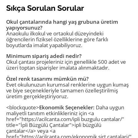
Sıkça Sorulan Sorular
Okul çantalarında hangi yaş grubuna üretim
yapıyorsunuz?
Anaokulu ilkokul ve ortaokul düzeyindeki
öğrencilerin fiziksel özelliklerine göre farklı
boyutlarda imalat yapabiliyoruz.
Minimum sipariş adedi nedir?
Okul çantası projeleriniz için genellikle 500 adet ve
üzeri toptan siparişler imalata alınmaktadır.
Özel renk tasarımı mümkün mü?
Evet okulunuzun kurumsal renklerine uygun kumaş
ve biye seçenekleriyle tamamen özelleştirilmiş
üretim gerçekleştiriyoruz.
<blockquote>
Ekonomik Seçenekler:
Daha uygun
maliyetli tanıtım etkinlikleriniz için <a
href="https://acilcanta.com/ipli buzgulu cantalar/"
title="İpli Büzgülü Çantalar">ipli büzgülü
çantalar</a> veya <a
href="https://acilcanta.com/ekonomik sirt cantalari/"