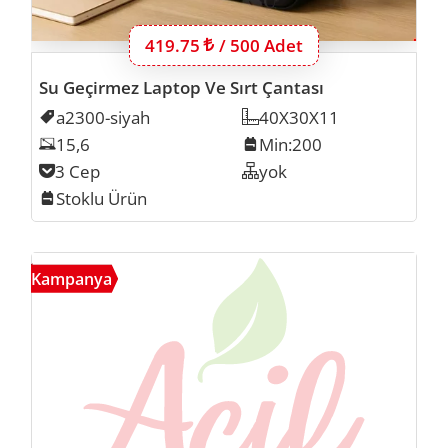
Bu ürünün 500 adet için fiyatı:
419.75
Lira
/ 500 Adet
Su Geçirmez Laptop Ve Sırt Çantası
Kodu
a2300-siyah
Ölçü
40X30X11
Laptop Inch
15,6
Min. İmalat
Min:200
Cep Sayısı
3 Cep
Organizer
yok
Stok
Stoklu Ürün
Deril
Kampanya