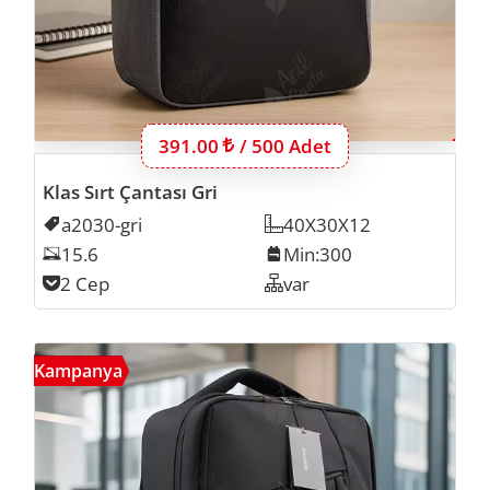
Bu ürünün 500 adet için fiyatı:
391.00
Lira
/ 500 Adet
Klas Sırt Çantası Gri
Kodu
a2030-gri
Ölçü
40X30X12
Laptop Inch
15.6
Min. İmalat
Min:300
Cep Sayısı
2 Cep
Organizer
var
A202
Kampanya