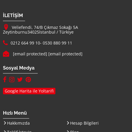
Firma Adı
İLETİŞİM
Adresimiz :
Veliefendi, 74/B Çıkmaz Sokağı 5A
Zeytinburnu
34025
İstanbul
/
Türkiye
Telefon :
0212 664 99 10
-
0530 880 99 11
E-mail :
[email protected]
[email protected]
Sosyal Medya
facebook hesabımız(yeni sayfada açılır)
instagram hesabımız(yeni sayfada açılır)
twitter hesabımız(yeni sayfada açılır)
pinterest hesabımız (yeni sayfada açılır)
Google Harita ile Yoltarifi
Hızlı Menü
Hakkımızda
Hesap Bilgileri