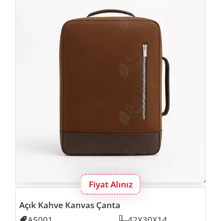
Fiyat Alınız
Açık Kahve Kanvas Çanta
Kodu
A5001
Ölçü
42X30X14