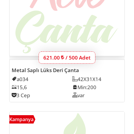
Bu ürünün 500 adet için fiyatı:
621.00
Lira
/ 500 Adet
Metal Saplı Lüks Deri Çanta
Kodu
a034
Ölçü
42X31X14
Laptop Inch
15,6
Min. İmalat
Min:200
Cep Sayısı
3 Cep
Organizer
var
Prom
Kampanya