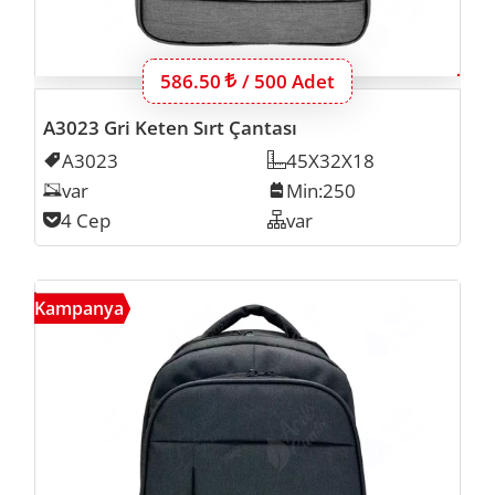
Bu ürünün 500 adet için fiyatı:
586.50
Lira
/ 500 Adet
A3023 Gri Keten Sırt Çantası
Kodu
A3023
Ölçü
45X32X18
Laptop Inch
var
Min. İmalat
Min:250
Cep Sayısı
4 Cep
Organizer
var
A4001
Kampanya