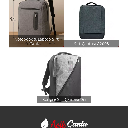
Notebook & Laptop Sırt
Çantası
Sırt Çantası A2003
Kongre Sırt Çantası Gri
Acil Çanta - Promosy