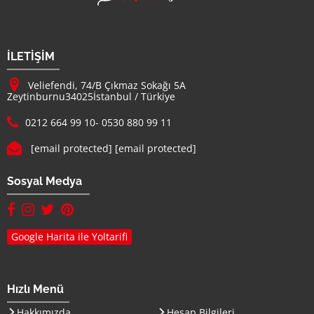
Firma Adı
İLETİŞİM
Adresimiz :
Veliefendi, 74/B Çıkmaz Sokağı 5A
Zeytinburnu
34025
İstanbul
/
Türkiye
Telefon :
0212 664 99 10
-
0530 880 99 11
E-mail :
[email protected]
[email protected]
Sosyal Medya
facebook hesabımız(yeni sayfada açılır)
instagram hesabımız(yeni sayfada açılır)
twitter hesabımız(yeni sayfada açılır)
pinterest hesabımız (yeni sayfada açılır)
Google Harita ile Yoltarifi
Hızlı Menü
Hakkımızda
Hesap Bilgileri