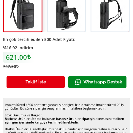
Derili Çanta
Derili Çanta
Derili Çanta
En çok tercih edilen 500 Adet Fiyatı:
%16.92 indirim
621.00
Lira
747.50
Lira
Teklif İste
Whatsapp Destek
İmalat Süresi :
500 adet sırt çantası siparişleri için ortalama imalat süresi 20 iş
günüdür. Bu süre siparişin onaylanmasını takiben başlamaktadır.
Stok Durumu ve Kargo :
Baskısız Ürünler:
Stokta bulunan baskısız ürünler siparişin alınmasını takiben
aynı gün içerisinde kargoya teslim edilmektedir.
Baskılı Ürünler:
Kişiselleştirilmiş baskılı ürünler için kargoya teslim süresi 5 ila 7
iş günü arasında değişmektedir. Bu süre baskı onayından sonra başlamaktadır.