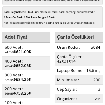
Baskı Seçenekleri :
Stoklu ürünlerde iki farklı baskı seçeneği sunulmaktadır:
* Transfer Baskı
*
Tek Renk Serigrafi Baskı
Her iki baskı seçeneği için de ürün başına
+30 TL
ek ücret uygulanmaktadır.
Adet Fiyat
Çanta Özellikleri
500 Adet :
Ürün Kodu :
a034
Lira
621.00
Lira
747.50
Çanta Ölçüleri:
400 Adet :
42X31X14
Lira
652.05
Lira
785.45
Laptop Bölme :
15,6 inç
300 Adet :
Lira
684.25
Lira
Min. İmalat :
200
824.55
200 Adet :
Cep Sayısı :
3
Lira
753.25
Lira
906.20
Organizer :
var
100 Adet :