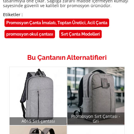
tasarımıyla öne çıkar. Sağlığa zararlı madde içermeyen kumaşı
sayesinde güvenli ve kaliteli bir promosyon ürünüdür.
Etiketler :
Promosyon Çanta İmalatı, Toptan Üretici, Acil Çanta
promosyon okul çantası
Sırt Çanta Modelleri
Bu Çantanın Alternatifleri
Promosyon Sırt Çantası -
A015 Sırt çantası
Gri