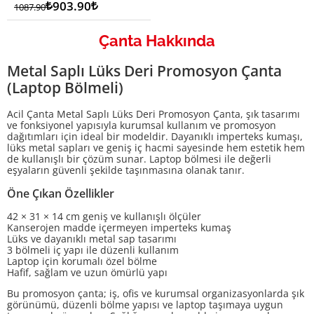
Lira
903.90
Lira
1087.90
Çanta Hakkında
Metal Saplı Lüks Deri Promosyon Çanta
(Laptop Bölmeli)
Acil Çanta Metal Saplı Lüks Deri Promosyon Çanta, şık tasarımı
ve fonksiyonel yapısıyla kurumsal kullanım ve promosyon
dağıtımları için ideal bir modeldir. Dayanıklı imperteks kumaşı,
lüks metal sapları ve geniş iç hacmi sayesinde hem estetik hem
de kullanışlı bir çözüm sunar. Laptop bölmesi ile değerli
eşyaların güvenli şekilde taşınmasına olanak tanır.
Öne Çıkan Özellikler
42 × 31 × 14 cm geniş ve kullanışlı ölçüler
Kanserojen madde içermeyen imperteks kumaş
Lüks ve dayanıklı metal sap tasarımı
3 bölmeli iç yapı ile düzenli kullanım
Laptop için korumalı özel bölme
Hafif, sağlam ve uzun ömürlü yapı
Bu promosyon çanta; iş, ofis ve kurumsal organizasyonlarda şık
görünümü, düzenli bölme yapısı ve laptop taşımaya uygun