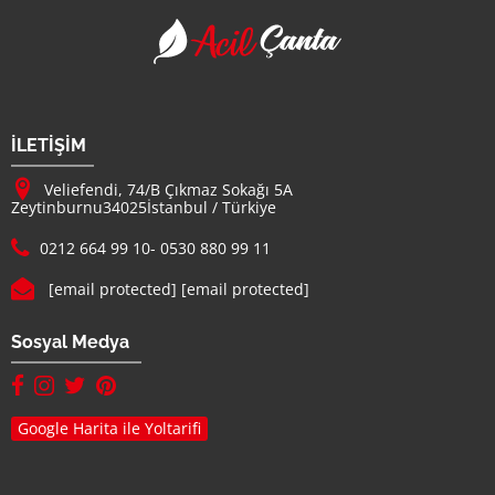
Acil Çanta - Promosy
Firma Adı
İLETİŞİM
Adresimiz :
Veliefendi, 74/B Çıkmaz Sokağı 5A
Zeytinburnu
34025
İstanbul
/
Türkiye
Telefon :
0212 664 99 10
-
0530 880 99 11
E-mail :
[email protected]
[email protected]
Sosyal Medya
facebook hesabımız(yeni sayfada açılır)
instagram hesabımız(yeni sayfada açılır)
twitter hesabımız(yeni sayfada açılır)
pinterest hesabımız (yeni sayfada açılır)
Google Harita ile Yoltarifi