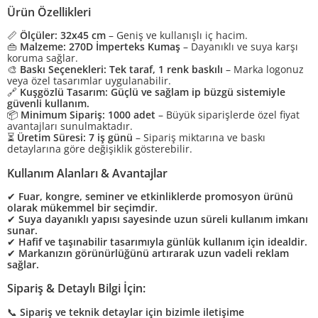
Ürün Özellikleri
📏
Ölçüler:
32x45 cm
– Geniş ve kullanışlı iç hacim.
👜
Malzeme:
270D İmperteks Kumaş
– Dayanıklı ve suya karşı
koruma sağlar.
🎨
Baskı Seçenekleri:
Tek taraf, 1 renk baskılı
– Marka logonuz
veya özel tasarımlar uygulanabilir.
🔗
Kuşgözlü Tasarım:
Güçlü ve sağlam ip büzgü sistemiyle
güvenli kullanım.
📦
Minimum Sipariş:
1000 adet
– Büyük siparişlerde özel fiyat
avantajları sunulmaktadır.
⏳
Üretim Süresi:
7 iş günü
– Sipariş miktarına ve baskı
detaylarına göre değişiklik gösterebilir.
Kullanım Alanları & Avantajlar
✔
Fuar, kongre, seminer ve etkinliklerde promosyon ürünü
olarak mükemmel bir seçimdir.
✔
Suya dayanıklı yapısı sayesinde uzun süreli kullanım imkanı
sunar.
✔
Hafif ve taşınabilir tasarımıyla günlük kullanım için idealdir.
✔
Markanızın görünürlüğünü artırarak uzun vadeli reklam
sağlar.
Sipariş & Detaylı Bilgi İçin:
📞
Sipariş ve teknik detaylar için bizimle iletişime