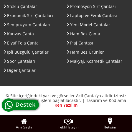
Stoklu Çantalar
Promosyon Sırt Çantası
Ekonomik Sırt Çantaları
Laptop ve Evrak Çantası
Sempozyum Çantaları
Yeni Model Çantalar
Kanvas Çanta
Ham Bez Çanta
Elyaf Tela Çanta
Plaj Çantası
İpli Büzgülü Çantalar
Ham Bez Ürünler
Spor Çantaları
Makyaj, Kozmetik Çantalar
Diğer Çantalar
© Site içeriğindeki yazı ve görseller Acil Çanta'ya aitdir izinsiz
kullanımda yasal işlem başlatılacaktır. | Tasarım ve Kodlama
whatsapp canlı
Destek
Ken Yazılım
Ana Sayfa
Teklif İsteyin
İletisim