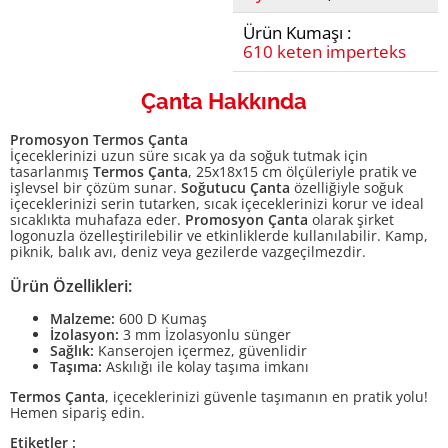
Ürün Kumaşı :
610 keten imperteks
Çanta Hakkında
Promosyon Termos Çanta
İçeceklerinizi uzun süre sıcak ya da soğuk tutmak için
tasarlanmış
Termos Çanta
, 25x18x15 cm ölçüleriyle pratik ve
işlevsel bir çözüm sunar.
Soğutucu Çanta
özelliğiyle soğuk
içeceklerinizi serin tutarken, sıcak içeceklerinizi korur ve ideal
sıcaklıkta muhafaza eder.
Promosyon Çanta
olarak şirket
logonuzla özelleştirilebilir ve etkinliklerde kullanılabilir. Kamp,
piknik, balık avı, deniz veya gezilerde vazgeçilmezdir.
Ürün Özellikleri:
Malzeme:
600 D Kumaş
İzolasyon:
3 mm İzolasyonlu sünger
Sağlık:
Kanserojen içermez, güvenlidir
Taşıma:
Askılığı ile kolay taşıma imkanı
Termos Çanta
, içeceklerinizi güvenle taşımanın en pratik yolu!
Hemen sipariş edin.
Etiketler :