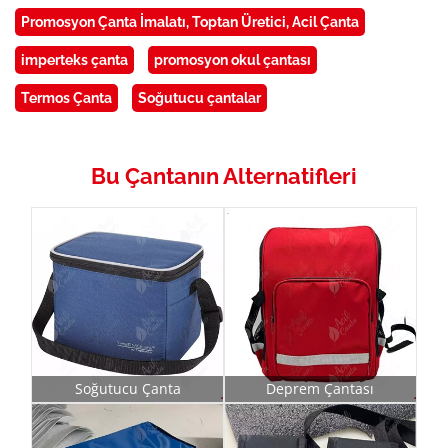
Promosyon Çanta İmalatı, Toptan Üretici, Acil Çanta
imperteks çanta
promosyon okul çantası
Termos Çanta
Soğutucu çantalar
Bu Çantanın Alternatifleri
Soğutucu Çanta
Deprem Çantası