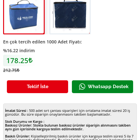
Promosyon Termos Çanta
Promosyon Termos Çanta
En çok tercih edilen 1000 Adet Fiyatı:
%16.22 indirim
178.25
Lira
212.75
Lira
Teklif İste
Whatsapp Destek
İmalat Süresi :
500 adet sırt çantası siparişleri için ortalama imalat süresi 20 iş
günüdür. Bu süre siparişin onaylanmasını takiben başlamaktadır.
Stok Durumu ve Kargo :
Baskısız Ürünler:
Stokta bulunan baskısız ürünler siparişin alınmasını takiben
aynı gün içerisinde kargoya teslim edilmektedir.
Baskılı Ürünler:
Kişiselleştirilmiş baskılı ürünler için kargoya teslim süresi 5 ila 7
iş günü arasında değişmektedir. Bu süre baskı onayından sonra başlamaktadır.