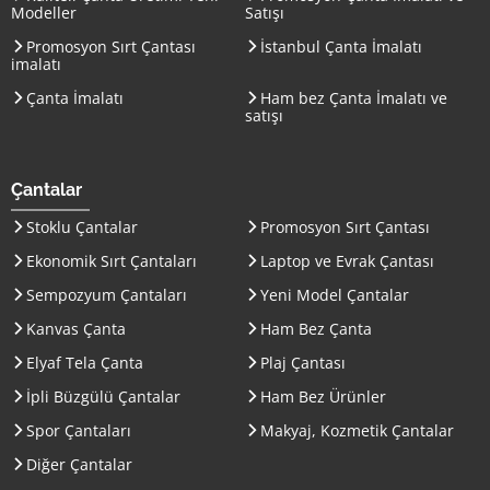
Modeller
Satışı
Promosyon Sırt Çantası
İstanbul Çanta İmalatı
imalatı
Çanta İmalatı
Ham bez Çanta İmalatı ve
satışı
Çantalar
Stoklu Çantalar
Promosyon Sırt Çantası
Ekonomik Sırt Çantaları
Laptop ve Evrak Çantası
Sempozyum Çantaları
Yeni Model Çantalar
Kanvas Çanta
Ham Bez Çanta
Elyaf Tela Çanta
Plaj Çantası
İpli Büzgülü Çantalar
Ham Bez Ürünler
Spor Çantaları
Makyaj, Kozmetik Çantalar
Diğer Çantalar