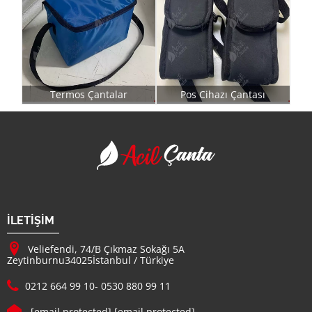
Termos Çantalar
Pos Cihazı Çantası
Acil Çanta - Promosy
Firma Adı
İLETİŞİM
Adresimiz :
Veliefendi, 74/B Çıkmaz Sokağı 5A
Zeytinburnu
34025
İstanbul
/
Türkiye
Telefon :
0212 664 99 10
-
0530 880 99 11
E-mail :
[email protected]
[email protected]