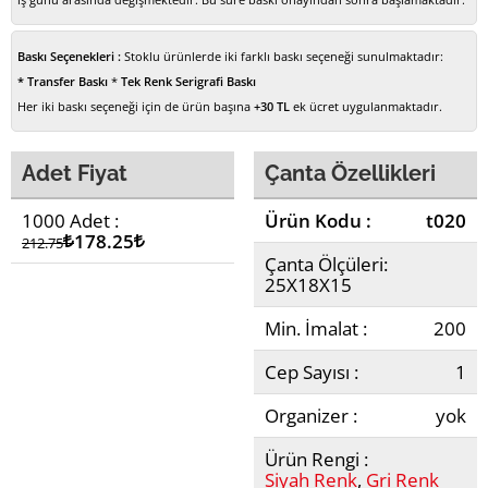
Baskı Seçenekleri :
Stoklu ürünlerde iki farklı baskı seçeneği sunulmaktadır:
* Transfer Baskı
*
Tek Renk Serigrafi Baskı
Her iki baskı seçeneği için de ürün başına
+30 TL
ek ücret uygulanmaktadır.
Adet Fiyat
Çanta Özellikleri
1000 Adet :
Ürün Kodu :
t020
Lira
178.25
Lira
212.75
Çanta Ölçüleri:
25X18X15
Min. İmalat :
200
Cep Sayısı :
1
Organizer :
yok
Ürün Rengi :
Siyah Renk
,
Gri Renk