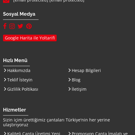
Sosyal Medya
facebook hesabımız(yeni sayfada açılır)
instagram hesabımız(yeni sayfada açılır)
twitter hesabımız(yeni sayfada açılır)
pinterest hesabımız (yeni sayfada açılır)
Google Harita ile Yoltarifi
Hızlı Menü
Hakkımızda
Hesap Bilgileri
Teklif İsteyin
Blog
Gizlilik Poltikası
İletişim
Hizmetler
Sizin içim ürettiğimiz çantaları
Türkiye
'nin her yerine
ulaştırıyoruz
Kaliteli Çanta Üretimi Yeni
Promosyon Çanta İmalatı ve