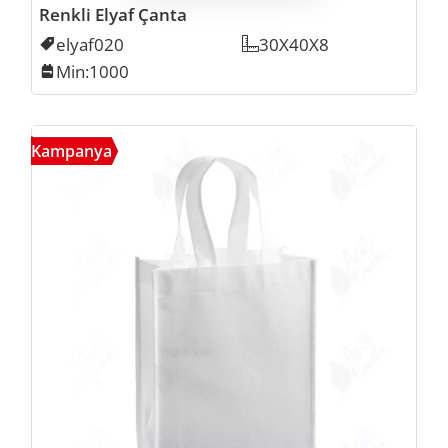
Renkli Elyaf Çanta
Kodu
elyaf020
Ölçü
30X40X8
Min. İmalat
Min:1000
Ekon
Kampanya