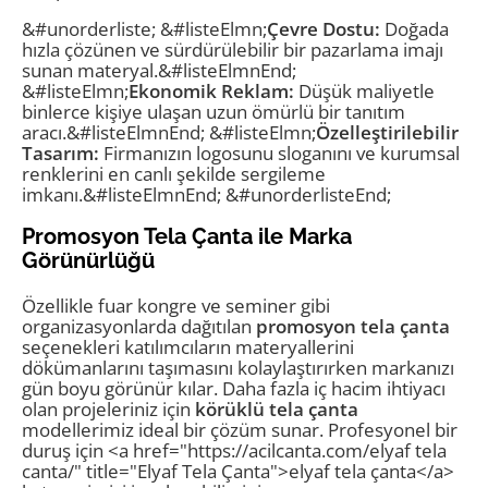
&#unorderliste; &#listeElmn;
Çevre Dostu:
Doğada
hızla çözünen ve sürdürülebilir bir pazarlama imajı
sunan materyal.&#listeElmnEnd;
&#listeElmn;
Ekonomik Reklam:
Düşük maliyetle
binlerce kişiye ulaşan uzun ömürlü bir tanıtım
aracı.&#listeElmnEnd; &#listeElmn;
Özelleştirilebilir
Tasarım:
Firmanızın logosunu sloganını ve kurumsal
renklerini en canlı şekilde sergileme
imkanı.&#listeElmnEnd; &#unorderlisteEnd;
Promosyon Tela Çanta ile Marka
Görünürlüğü
Özellikle fuar kongre ve seminer gibi
organizasyonlarda dağıtılan
promosyon tela çanta
seçenekleri katılımcıların materyallerini
dökümanlarını taşımasını kolaylaştırırken markanızı
gün boyu görünür kılar. Daha fazla iç hacim ihtiyacı
olan projeleriniz için
körüklü tela çanta
modellerimiz ideal bir çözüm sunar. Profesyonel bir
duruş için <a href="https://acilcanta.com/elyaf tela
canta/" title="Elyaf Tela Çanta">elyaf tela çanta</a>