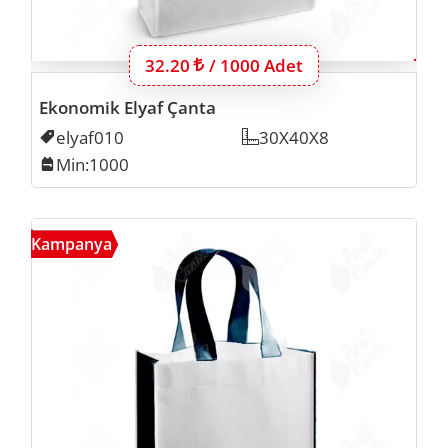
Bu ürünün 1000 adet için fiyatı:
32.20
Lira
/ 1000 Adet
Ekonomik Elyaf Çanta
Kodu
elyaf010
Ölçü
30X40X8
Min. İmalat
Min:1000
Renkl
Kampanya