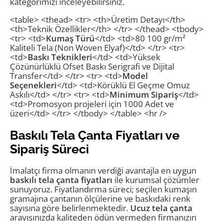
kategorimizi inceleyebilirsiniz.
<table> <thead> <tr> <th>Üretim Detayı</th>
<th>Teknik Özellikler</th> </tr> </thead> <tbody>
<tr> <td>
Kumaş Türü
</td> <td>80 100 gr/m²
Kaliteli Tela (Non Woven Elyaf)</td> </tr> <tr>
<td>
Baskı Teknikleri
</td> <td>Yüksek
Çözünürlüklü Ofset Baskı Serigrafi ve Dijital
Transfer</td> </tr> <tr> <td>
Model
Seçenekleri
</td> <td>Körüklü El Geçme Omuz
Askılı</td> </tr> <tr> <td>
Minimum Sipariş
</td>
<td>Promosyon projeleri için 1000 Adet ve
üzeri</td> </tr> </tbody> </table> <hr />
Baskılı Tela Çanta Fiyatları ve
Sipariş Süreci
İmalatçı firma olmanın verdiği avantajla en uygun
baskılı tela çanta fiyatları
ile kurumsal çözümler
sunuyoruz. Fiyatlandırma süreci; seçilen kumaşın
gramajına çantanın ölçülerine ve baskıdaki renk
sayısına göre belirlenmektedir.
Ucuz tela çanta
arayışınızda kaliteden ödün vermeden firmanızın