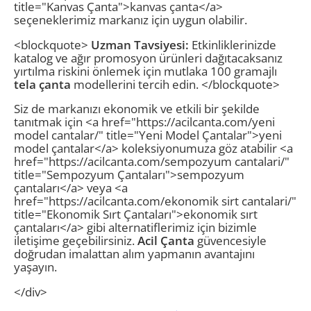
title="Kanvas Çanta">kanvas çanta</a>
seçeneklerimiz markanız için uygun olabilir.
<blockquote>
Uzman Tavsiyesi:
Etkinliklerinizde
katalog ve ağır promosyon ürünleri dağıtacaksanız
yırtılma riskini önlemek için mutlaka 100 gramajlı
tela çanta
modellerini tercih edin. </blockquote>
Siz de markanızı ekonomik ve etkili bir şekilde
tanıtmak için <a href="https://acilcanta.com/yeni
model cantalar/" title="Yeni Model Çantalar">yeni
model çantalar</a> koleksiyonumuza göz atabilir <a
href="https://acilcanta.com/sempozyum cantalari/"
title="Sempozyum Çantaları">sempozyum
çantaları</a> veya <a
href="https://acilcanta.com/ekonomik sirt cantalari/"
title="Ekonomik Sırt Çantaları">ekonomik sırt
çantaları</a> gibi alternatiflerimiz için bizimle
iletişime geçebilirsiniz.
Acil Çanta
güvencesiyle
doğrudan imalattan alım yapmanın avantajını
yaşayın.
</div>