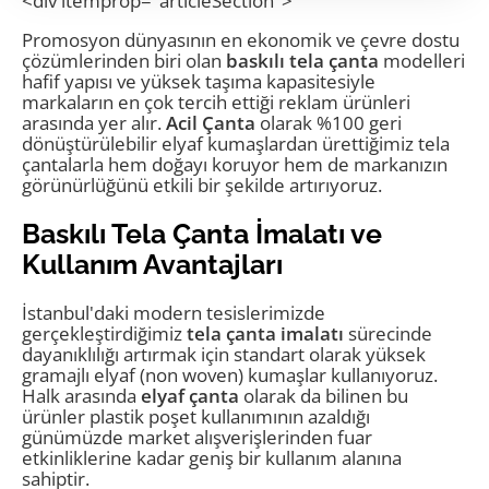
baskılı tela çanta
<div itemprop="articleSection">
Promosyon dünyasının en ekonomik ve çevre dostu
çözümlerinden biri olan
baskılı tela çanta
modelleri
hafif yapısı ve yüksek taşıma kapasitesiyle
markaların en çok tercih ettiği reklam ürünleri
arasında yer alır.
Acil Çanta
olarak %100 geri
dönüştürülebilir elyaf kumaşlardan ürettiğimiz tela
çantalarla hem doğayı koruyor hem de markanızın
görünürlüğünü etkili bir şekilde artırıyoruz.
Baskılı Tela Çanta İmalatı ve
Kullanım Avantajları
İstanbul'daki modern tesislerimizde
gerçekleştirdiğimiz
tela çanta imalatı
sürecinde
dayanıklılığı artırmak için standart olarak yüksek
gramajlı elyaf (non woven) kumaşlar kullanıyoruz.
Halk arasında
elyaf çanta
olarak da bilinen bu
ürünler plastik poşet kullanımının azaldığı
günümüzde market alışverişlerinden fuar
etkinliklerine kadar geniş bir kullanım alanına
sahiptir.