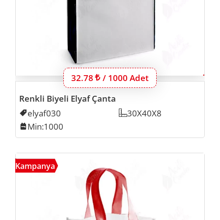
Bu ürünün 1000 adet için fiyatı:
32.78
Lira
/ 1000 Adet
Renkli Biyeli Elyaf Çanta
Kodu
elyaf030
Ölçü
30X40X8
Min. İmalat
Min:1000
Renkl
Kampanya