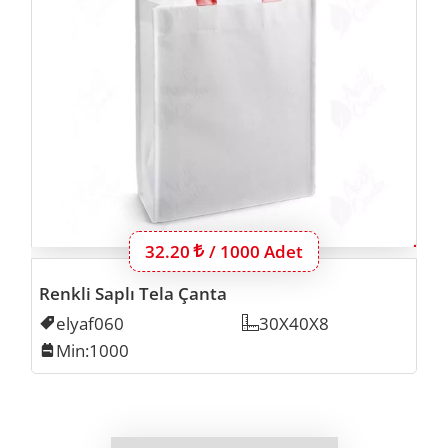
Bu ürünün 1000 adet için fiyatı:
32.20
Lira
/ 1000 Adet
Renkli Saplı Tela Çanta
Kodu
elyaf060
Ölçü
30X40X8
Min. İmalat
Min:1000