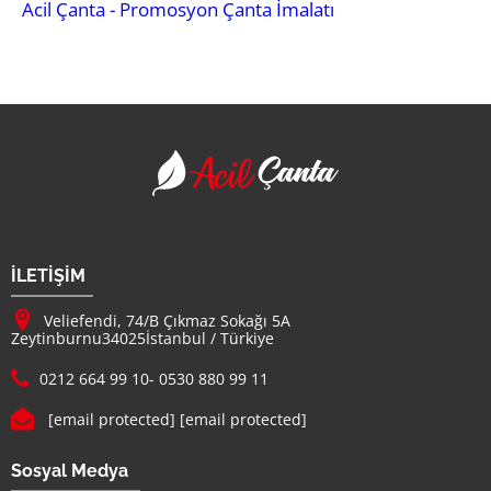
Acil Çanta - Promosyon Çanta İmalatı
Acil Çanta - Promosy
Firma Adı
İLETİŞİM
Adresimiz :
Veliefendi, 74/B Çıkmaz Sokağı 5A
Zeytinburnu
34025
İstanbul
/
Türkiye
Telefon :
0212 664 99 10
-
0530 880 99 11
E-mail :
[email protected]
[email protected]
Sosyal Medya