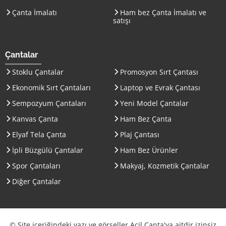
Çanta İmalatı
Ham bez Çanta İmalatı ve
satışı
Çantalar
Stoklu Çantalar
Promosyon Sırt Çantası
Ekonomik Sırt Çantaları
Laptop ve Evrak Çantası
Sempozyum Çantaları
Yeni Model Çantalar
Kanvas Çanta
Ham Bez Çanta
Elyaf Tela Çanta
Plaj Çantası
İpli Büzgülü Çantalar
Ham Bez Ürünler
Spor Çantaları
Makyaj, Kozmetik Çantalar
Diğer Çantalar
© Site içeriğindeki yazı ve görseller Acil Çanta'ya aitdir izinsiz