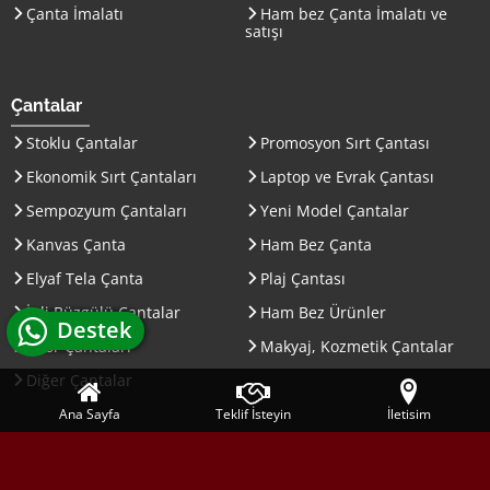
Çanta İmalatı
Ham bez Çanta İmalatı ve
satışı
Çantalar
Stoklu Çantalar
Promosyon Sırt Çantası
Ekonomik Sırt Çantaları
Laptop ve Evrak Çantası
Sempozyum Çantaları
Yeni Model Çantalar
Kanvas Çanta
Ham Bez Çanta
Elyaf Tela Çanta
Plaj Çantası
İpli Büzgülü Çantalar
Ham Bez Ürünler
whatsapp canlı
Destek
Spor Çantaları
Makyaj, Kozmetik Çantalar
Diğer Çantalar
Ana Sayfa
Teklif İsteyin
İletisim
© Site içeriğindeki yazı ve görseller Acil Çanta'ya aitdir izinsiz