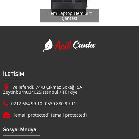
Hem Laptop Hem Sırt
Çantası
Acil Çanta - Promosy
Firma Adı
İLETİŞİM
Adresimiz :
Veliefendi, 74/B Çıkmaz Sokağı 5A
Zeytinburnu
34025
İstanbul
/
Türkiye
Telefon :
0212 664 99 10
-
0530 880 99 11
E-mail :
[email protected]
[email protected]
Sosyal Medya