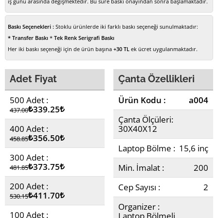
iş günü arasında değişmektedir. Bu süre baskı onayından sonra başlamaktadır.
Baskı Seçenekleri :
Stoklu ürünlerde iki farklı baskı seçeneği sunulmaktadır:
* Transfer Baskı
*
Tek Renk Serigrafi Baskı
Her iki baskı seçeneği için de ürün başına
+30 TL
ek ücret uygulanmaktadır.
Adet Fiyat
Çanta Özellikleri
500 Adet :
Ürün Kodu :
a004
Lira
339.25
Lira
437.00
Çanta Ölçüleri:
400 Adet :
30X40X12
Lira
356.50
Lira
458.85
Laptop Bölme :
15,6 inç
300 Adet :
Lira
373.75
Lira
Min. İmalat :
200
481.85
200 Adet :
Cep Sayısı :
2
Lira
411.70
Lira
530.15
Organizer :
100 Adet :
Laptop Bölmeli