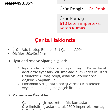
Lira
493.35
Lira
635.95
Ürün Rengi :
Gri Renk
Ürün Kumaşı :
610 keten imperteks
,
Keten Kumaş
Çanta Hakkında
Ürün Adı: Laptop Bölmeli Sırt Çantası A004
Ölçüler: 30x40x12 cm
Fiyatlandırma ve Sipariş Bilgileri:
Fiyatlandırma 500 adet için yapılmıştır. Daha düşük
adetlerde fiyat farkı oluşmaktadır. 200 adet ve üzeri
ürünlerde kumaş rengi, astar vb. özelliklerde
değişiklik yapılabilir.
Ekonomik Sırt Çanta siparişi vermek için telefon
veya mail ile iletişime geçebilirsiniz.
Malzeme ve Özellikler:
Çanta, su geçirmez keten lüks kumaştan
üretilmiştir. İç astar olarak 270D imperteks kumaş