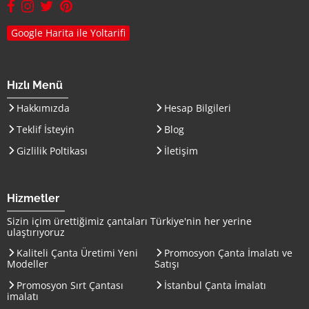
facebook hesabımız(yeni sayfada açılır)
instagram hesabımız(yeni sayfada açılır)
twitter hesabımız(yeni sayfada açılır)
pinterest hesabımız (yeni sayfada açılır)
Google Harita ile Yoltarifi
Hızlı Menü
Hakkımızda
Hesap Bilgileri
Teklif İsteyin
Blog
Gizlilik Poltikası
İletişim
Hizmetler
Sizin içim ürettiğimiz çantaları
Türkiye
'nin her yerine
ulaştırıyoruz
Kaliteli Çanta Üretimi Yeni
Promosyon Çanta İmalatı ve
Modeller
Satışı
Promosyon Sırt Çantası
İstanbul Çanta İmalatı
imalatı