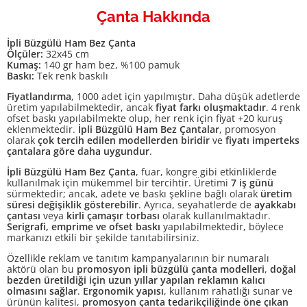
Çanta Hakkında
İpli Büzgülü Ham Bez Çanta
Ölçüler:
32x45 cm
Kumaş:
140 gr ham bez, %100 pamuk
Baskı:
Tek renk baskılı
Fiyatlandırma
, 1000 adet için yapılmıştır. Daha düşük adetlerde
üretim yapılabilmektedir, ancak
fiyat farkı oluşmaktadır
. 4 renk
ofset baskı yapılabilmekte olup, her renk için fiyat +20 kuruş
eklenmektedir.
İpli Büzgülü Ham Bez Çantalar
, promosyon
olarak
çok tercih edilen modellerden biridir
ve
fiyatı imperteks
çantalara göre daha uygundur
.
İpli Büzgülü Ham Bez Çanta
, fuar, kongre gibi etkinliklerde
kullanılmak için mükemmel bir tercihtir. Üretimi
7 iş günü
sürmektedir; ancak, adete ve baskı şekline bağlı olarak
üretim
süresi değişiklik gösterebilir
. Ayrıca, seyahatlerde de
ayakkabı
çantası
veya
kirli çamaşır torbası
olarak kullanılmaktadır.
Serigrafi, emprime ve ofset baskı
yapılabilmektedir, böylece
markanızı etkili bir şekilde tanıtabilirsiniz.
Özellikle reklam ve tanıtım kampanyalarının bir numaralı
aktörü olan bu
promosyon ipli büzgülü çanta modelleri
,
doğal
bezden üretildiği için uzun yıllar yapılan reklamın kalıcı
olmasını sağlar
.
Ergonomik yapısı
, kullanım rahatlığı sunar ve
ürünün kalitesi,
promosyon çanta tedarikçiliğinde öne çıkan