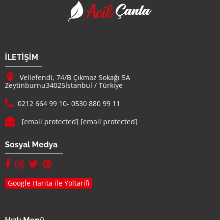
Acil Çanta - Promosy
Firma Adı
İLETİŞİM
Adresimiz :
Veliefendi, 74/B Çıkmaz Sokağı 5A
Zeytinburnu
34025
İstanbul
/
Türkiye
Telefon :
0212 664 99 10
-
0530 880 99 11
E-mail :
[email protected]
[email protected]
Sosyal Medya
facebook hesabımız(yeni sayfada açılır)
instagram hesabımız(yeni sayfada açılır)
twitter hesabımız(yeni sayfada açılır)
pinterest hesabımız (yeni sayfada açılır)
Google Harita ile Yoltarifi