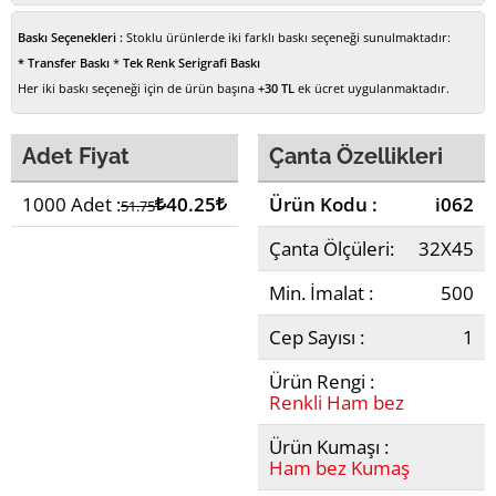
Baskı Seçenekleri :
Stoklu ürünlerde iki farklı baskı seçeneği sunulmaktadır:
* Transfer Baskı
*
Tek Renk Serigrafi Baskı
Her iki baskı seçeneği için de ürün başına
+30 TL
ek ücret uygulanmaktadır.
Adet Fiyat
Çanta Özellikleri
1000 Adet :
Lira
40.25
Lira
Ürün Kodu :
i062
51.75
Çanta Ölçüleri:
32X45
Min. İmalat :
500
Cep Sayısı :
1
Ürün Rengi :
Renkli Ham bez
Ürün Kumaşı :
Ham bez Kumaş