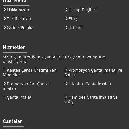
Hızlı Menü
Hakkımızda
Hesap Bilgileri
Teklif İsteyin
Blog
Gizlilik Poltikası
İletişim
Hizmetler
Sizin içim ürettiğimiz çantaları
Türkiye
'nin her yerine
ulaştırıyoruz
Kaliteli Çanta Üretimi Yeni
Promosyon Çanta İmalatı ve
Modeller
Satışı
Promosyon Sırt Çantası
İstanbul Çanta İmalatı
imalatı
Çanta İmalatı
Ham bez Çanta İmalatı ve
satışı
Çantalar