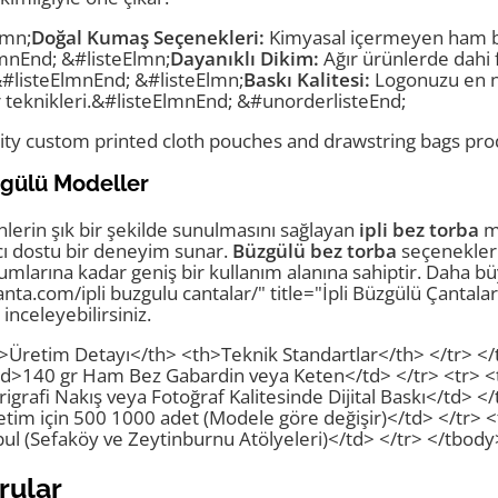
lmn;
Doğal Kumaş Seçenekleri:
Kimyasal içermeyen ham b
mnEnd; &#listeElmn;
Dayanıklı Dikim:
Ağır ürünlerde dahi
.&#listeElmnEnd; &#listeElmn;
Baskı Kalitesi:
Logonuzu en ne
fer teknikleri.&#listeElmnEnd; &#unorderlisteEnd;
ity custom printed cloth pouches and drawstring bags prod
zgülü Modeller
nlerin şık bir şekilde sunulmasını sağlayan
ipli bez torba
mo
cı dostu bir deneyim sunar.
Büzgülü bez torba
seçenekler
larına kadar geniş bir kullanım alanına sahiptir. Daha büy
canta.com/ipli buzgulu cantalar/" title="İpli Büzgülü Çantala
inceleyebilirsiniz.
>Üretim Detayı</th> <th>Teknik Standartlar</th> </tr> <
td>140 gr Ham Bez Gabardin veya Keten</td> </tr> <tr> <
igrafi Nakış veya Fotoğraf Kalitesinde Dijital Baskı</td> </
tim için 500 1000 adet (Modele göre değişir)</td> </tr> <
ul (Sefaköy ve Zeytinburnu Atölyeleri)</td> </tr> </tbody
rular