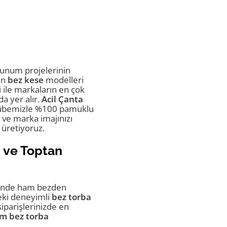
sunum projelerinin
an
bez kese
modelleri
i ile markaların en çok
da yer alır.
Acil Çanta
ecrübemizle %100 pamuklu
ve marka imajınızı
 üretiyoruz.
ı ve Toptan
inde ham bezden
eki deneyimli
bez torba
iparişlerinizde en
m bez torba