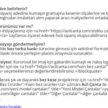
öre belirlenir?
 sipariş adedine kumaşın gramajına kesenin ölçülerine ve b
ğrudan imalattan alım yaparak aracı maliyetlerini ortadan k
u ürününüz var mı?
 ihtiyaçlarınız için <a href="https://acilcanta.com/stoklu ca
/a> sayfamızı ziyaret ederek hızlı sipariş oluşturabilirsiniz
 dosyayı göndermeliyim?
ilde
bez torba baskı
sürecine girmesi için vektörel format
z baskı öncesi yerleşim planını onayınıza sunacaktır.
iyesi:
Kurumsal bir imaj için gabardin kumaşlı ve nakış lo
er için ise <a href="https://acilcanta.com/ham bez canta/
 seçeneklerimizi değerlendirebilirsiniz.</blockquote>
decek şık ve dayanıklı
bez kese
projeleriniz için <a href="
m Bez Ürünler">ham bez ürünler</a> uzmanı
Acil Çanta
ile
a.com/yeni model cantalar/" title="Yeni Model Çantalar">y
a.com/diger cantalar/" title="Diğer Çantalar">diğer çantala
.
anta İmalatı