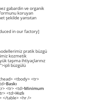
ez gabardin ve organik
 formunu koruyan
t şekilde yansıtan
uced in our factory]
dellerimiz pratik büzgü
imiz kozmetik
ük taşıma ihtiyaçlarınız
r">ipli büzgülü
/thead> <tbody> <tr>
td>
Baskı
tr> <tr> <td>
Minimum
tr> <td>
Hızlı
> </table> <hr />