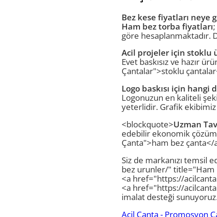
Bez kese fiyatları neye g
Ham bez torba fiyatları
;
göre hesaplanmaktadır. Do
Acil projeler için stokl
Evet baskısız ve hazır ürün
Çantalar">stoklu çantalar<
Logo baskısı için hangi
Logonuzun en kaliteli şek
yeterlidir. Grafik ekibimi
<blockquote>
Uzman Tavs
edebilir ekonomik çözüml
Çanta">ham bez çanta</a>
Siz de markanızı temsil e
bez urunler/" title="Ha
<a href="https://acilcant
<a href="https://acilcant
imalat desteği sunuyoruz
Acil Çanta - Promosyon Ç