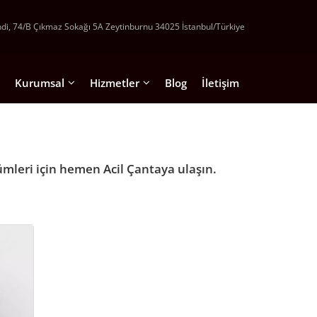
ndi, 74/B Çıkmaz Sokağı 5A Zeytinburnu 34025 İstanbul/Türkiye
Kurumsal
Hizmetler
Blog
İletişim
antalar
Hakkımızda
Kaliteli Çanta Üretimi Yeni Modeller
n Sırt Çantası
Hesap Bilgileri
Promosyon Çanta İmalatı ve Satışı
ümleri için hemen Acil Çantaya ulaşın.
 Sırt Çantaları
Teklif İsteyin
Promosyon Sırt Çantası imalatı
e Evrak Çantası
İstanbul Çanta İmalatı
Baskili Bez Çanta Dijital
um Çantaları
Çanta İmalatı
el Çantalar
Ham bez Çanta İmalatı ve satışı
Çanta