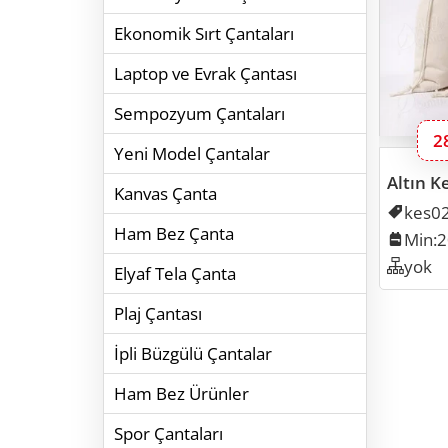
Ekonomik Sırt Çantaları
Laptop ve Evrak Çantası
Sempozyum Çantaları
B
2
Yeni Model Çantalar
Altın K
Kanvas Çanta
Kodu
kes0
Ham Bez Çanta
Min. 
Min:
Organ
yok
Elyaf Tela Çanta
Plaj Çantası
İpli Büzgülü Çantalar
Ham Bez Ürünler
Spor Çantaları