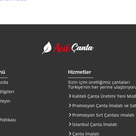
Acil Çanta - Promosy
enü
Hizmetler
ızda
Sizin içim ürettiğimiz çantaları
Türkiye
'nin her yerine ulaştırıyor
ilgileri
Kaliteli Çanta Üretimi Yeni Mod
steyin
Promosyon Çanta İmalatı ve Sat
Promosyon Sırt Çantası imalatı
 Poltikası
İstanbul Çanta İmalatı
Çanta İmalatı