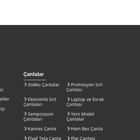
on Çanta İmalatı ana sayfasına gitmek için tıklayın
Çantalar
Stoklu Çantalar
Promosyon Sırt
uz
Çantası
eller
Ekonomik Sırt
Laptop ve Evrak
Çantaları
Çantası
ışı
Sempozyum
Yeni Model
Çantaları
Çantalar
Kanvas Çanta
Ham Bez Çanta
Elyaf Tela Çanta
Plaj Çantası