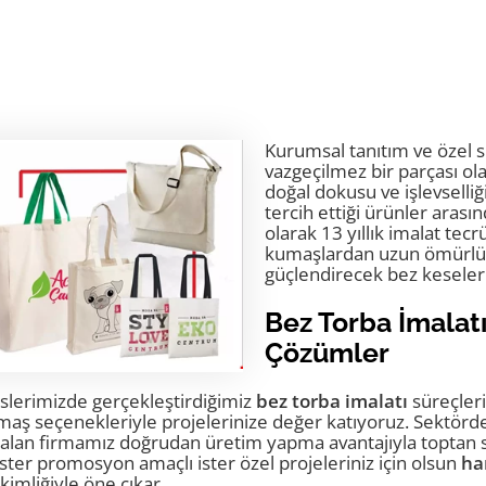
Kurumsal tanıtım ve özel 
vazgeçilmez bir parçası ol
doğal dokusu ve işlevselliğ
tercih ettiği ürünler arasın
olarak 13 yıllık imalat t
kumaşlardan uzun ömürlü 
güçlendirecek bez keseler
Bez Torba İmalat
Çözümler
slerimizde gerçekleştirdiğimiz
bez torba imalatı
süreçler
maş seçenekleriyle projelerinize değer katıyoruz. Sektörd
alan firmamız doğrudan üretim yapma avantajıyla toptan s
 İster promosyon amaçlı ister özel projeleriniz için olsun
ha
imliğiyle öne çıkar.