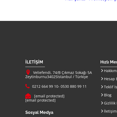
Firma Adı
İLETİŞİM
Hızlı M
Adresimiz :
Hakkım
Veliefendi, 74/B Çıkmaz Sokağı 5A
Zeytinburnu
34025
İstanbul
/
Türkiye
Hesap B
Telefon :
0212 664 99 10
-
0530 880 99 11
Teklif İ
E-mail :
Blog
[email protected]
[email protected]
Gizlilik
İletişim
Sosyal Medya