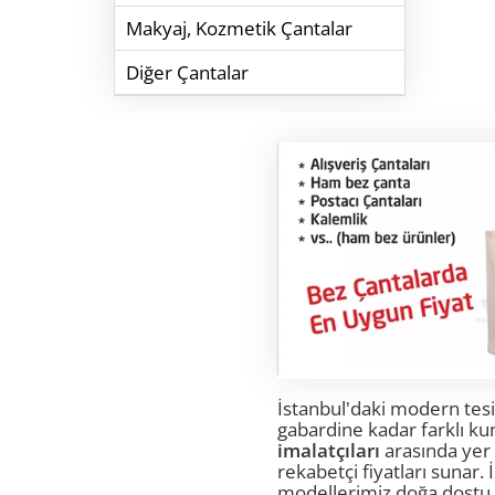
Makyaj, Kozmetik Çantalar
Diğer Çantalar
bez kese
İstanbul'daki modern tesi
gabardine kadar farklı ku
imalatçıları
arasında yer 
rekabetçi fiyatları sunar.
modellerimiz doğa dostu k