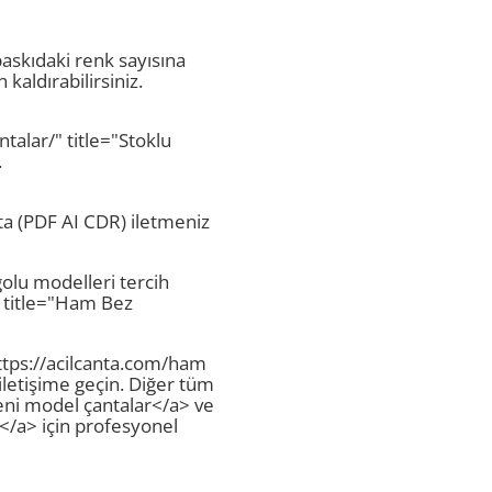
askıdaki renk sayısına
aldırabilirsiniz.
ntalar/" title="Stoklu
.
ta (PDF AI CDR) iletmeniz
golu modelleri tercih
" title="Ham Bez
https://acilcanta.com/ham
 iletişime geçin. Diğer tüm
eni model çantalar</a> ve
r</a> için profesyonel