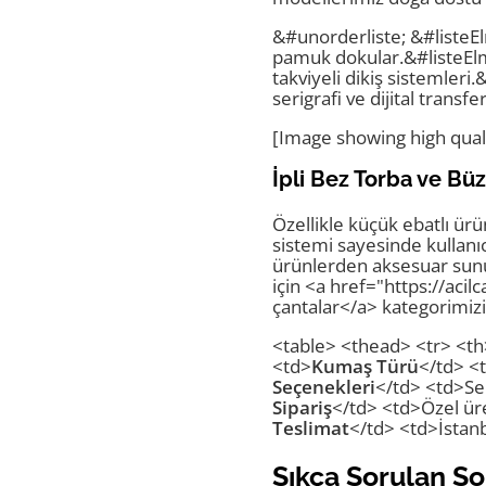
&#unorderliste; &#listeE
pamuk dokular.&#listeEl
takviyeli dikiş sistemleri
serigrafi ve dijital trans
[Image showing high qual
İpli Bez Torba ve Bü
Özellikle küçük ebatlı ürü
sistemi sayesinde kullanı
ürünlerden aksesuar sunum
için <a href="https://acil
çantalar</a> kategorimizi 
<table> <thead> <tr> <th
<td>
Kumaş Türü
</td> <
Seçenekleri
</td> <td>Ser
Sipariş
</td> <td>Özel üre
Teslimat
</td> <td>İstanb
Sıkça Sorulan So