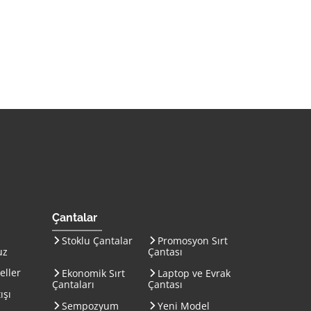
on Çanta İmalatı ana sayfasına gitmek için tıklayın
Çantalar
Stoklu Çantalar
Promosyon Sırt
uz
Çantası
eller
Ekonomik Sırt
Laptop ve Evrak
Çantaları
Çantası
ışı
Sempozyum
Yeni Model