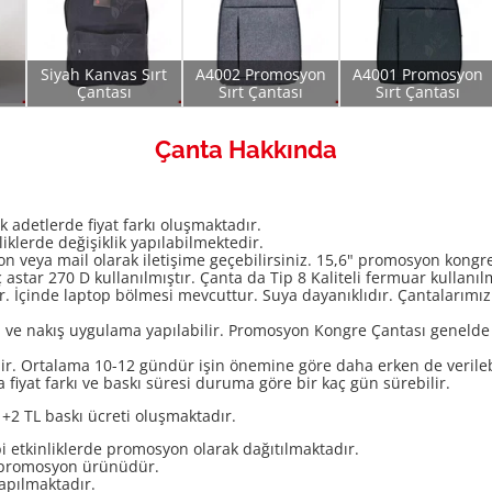
Siyah Kanvas Sırt
A4002 Promosyon
A4001 Promosyon
Çantası
Sırt Çantası
Sırt Çantası
Çanta Hakkında
 adetlerde fiyat farkı oluşmaktadır.
iklerde değişiklik yapılabilmektedir.
n veya mail olarak iletişime geçebilirsiniz. 15,6" promosyon kongre
astar 270 D kullanılmıştır. Çanta da Tip 8 Kaliteli fermuar kullanı
İçinde laptop bölmesi mevcuttur. Suya dayanıklıdır. Çantalarımız
skı ve nakış uygulama yapılabilir. Promosyon Kongre Çantası geneld
ir. Ortalama 10-12 gündür işin önemine göre daha erken de verileb
a fiyat farkı ve baskı süresi duruma göre bir kaç gün sürebilir.
+2 TL baskı ücreti oluşmaktadır.
etkinliklerde promosyon olarak dağıtılmaktadır.
ir promosyon ürünüdür.
apılmaktadır.