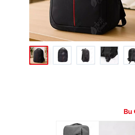
A180 önden görünüm
Promosyon Kongre Çantası
Promosyon Kongre Çantası
Promosyon Kongr
Prom
Bu 