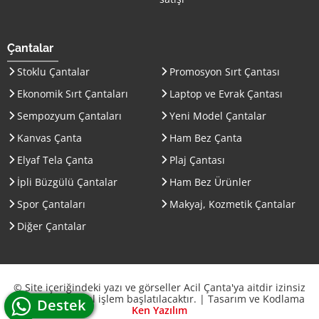
Çantalar
Stoklu Çantalar
Promosyon Sırt Çantası
Ekonomik Sırt Çantaları
Laptop ve Evrak Çantası
Sempozyum Çantaları
Yeni Model Çantalar
Kanvas Çanta
Ham Bez Çanta
Elyaf Tela Çanta
Plaj Çantası
İpli Büzgülü Çantalar
Ham Bez Ürünler
Spor Çantaları
Makyaj, Kozmetik Çantalar
Diğer Çantalar
© Site içeriğindeki yazı ve görseller Acil Çanta'ya aitdir izinsiz
kullanımda yasal işlem başlatılacaktır. | Tasarım ve Kodlama
whatsapp canlı
Destek
Ken Yazılım