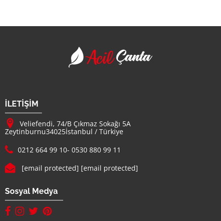
Acil Çanta - Promosy
Firma Adı
İLETİŞİM
Adresimiz :
Veliefendi, 74/B Çıkmaz Sokağı 5A
Zeytinburnu
34025
İstanbul
/
Türkiye
Telefon :
0212 664 99 10
-
0530 880 99 11
E-mail :
[email protected]
[email protected]
Sosyal Medya
facebook hesabımız(yeni sayfada açılır)
instagram hesabımız(yeni sayfada açılır)
twitter hesabımız(yeni sayfada açılır)
pinterest hesabımız (yeni sayfada açılır)