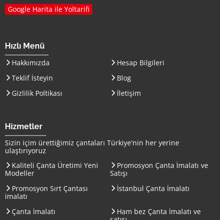
Google Harita ile Yoltarifi
Hızlı Menü
Hakkımızda
Hesap Bilgileri
Teklif İsteyin
Blog
Gizlilik Poltikası
İletişim
Hizmetler
Sizin içim ürettiğimiz çantaları
Türkiye
'nin her yerine
ulaştırıyoruz
Kaliteli Çanta Üretimi Yeni
Promosyon Çanta İmalatı ve
Modeller
Satışı
Promosyon Sırt Çantası
İstanbul Çanta İmalatı
imalatı
Çanta İmalatı
Ham bez Çanta İmalatı ve
satışı