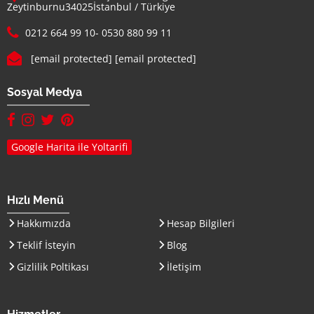
Zeytinburnu
34025
İstanbul
/
Türkiye
Telefon :
0212 664 99 10
-
0530 880 99 11
E-mail :
[email protected]
[email protected]
Sosyal Medya
facebook hesabımız(yeni sayfada açılır)
instagram hesabımız(yeni sayfada açılır)
twitter hesabımız(yeni sayfada açılır)
pinterest hesabımız (yeni sayfada açılır)
Google Harita ile Yoltarifi
Hızlı Menü
Hakkımızda
Hesap Bilgileri
Teklif İsteyin
Blog
Gizlilik Poltikası
İletişim