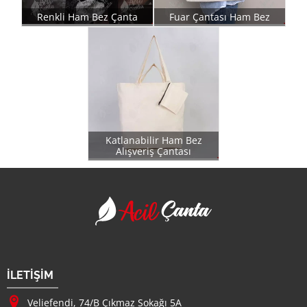
Renkli Ham Bez Çanta
Fuar Çantası Ham Bez
Katlanabilir Ham Bez
Alışveriş Çantası
Acil Çanta - Promosy
Firma Adı
İLETİŞİM
Adresimiz :
Veliefendi, 74/B Çıkmaz Sokağı 5A