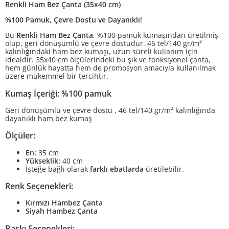
Renkli Ham Bez Çanta (35x40 cm)
%100 Pamuk, Çevre Dostu ve Dayanıklı!
Bu
Renkli Ham Bez Çanta
, %100 pamuk kumaşından üretilmiş
olup, geri dönüşümlü ve çevre dostudur. 46 tel/140 gr/m²
kalınlığındaki ham bez kumaşı, uzun süreli kullanım için
idealdir. 35x40 cm ölçülerindeki bu şık ve fonksiyonel çanta,
hem günlük hayatta hem de promosyon amacıyla kullanılmak
üzere mükemmel bir tercihtir.
Kumaş İçeriği:
%100 pamuk
Geri dönüşümlü ve çevre dostu , 46 tel/140 gr/m² kalınlığında
dayanıklı ham bez kumaş
Ölçüler:
En:
35 cm
Yükseklik:
40 cm
İsteğe bağlı olarak
farklı ebatlarda
üretilebilir.
Renk Seçenekleri:
Kırmızı Hambez Çanta
Siyah Hambez Çanta
Baskı Seçenekleri: