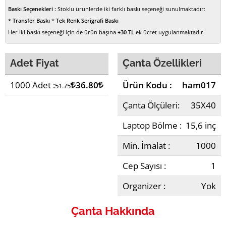
Baskı Seçenekleri :
Stoklu ürünlerde iki farklı baskı seçeneği sunulmaktadır:
* Transfer Baskı
*
Tek Renk Serigrafi Baskı
Her iki baskı seçeneği için de ürün başına
+30 TL
ek ücret uygulanmaktadır.
Adet Fiyat
Çanta Özellikleri
1000 Adet :
Lira
36.80
Lira
Ürün Kodu :
ham017
51.75
Çanta Ölçüleri:
35X40
Laptop Bölme :
15,6 inç
Min. İmalat :
1000
Cep Sayısı :
1
Organizer :
Yok
Çanta Hakkında