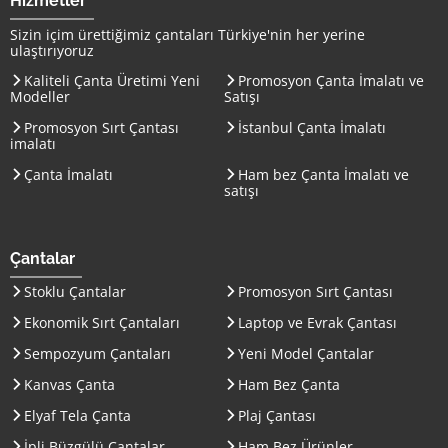
Hizmetler
Sizin içim ürettiğimiz çantaları
Türkiye
'nin her yerine
ulaştırıyoruz
Kaliteli Çanta Üretimi Yeni
Promosyon Çanta İmalatı ve
Modeller
Satışı
Promosyon Sırt Çantası
İstanbul Çanta İmalatı
imalatı
Çanta İmalatı
Ham bez Çanta İmalatı ve
satışı
Çantalar
Stoklu Çantalar
Promosyon Sırt Çantası
Ekonomik Sırt Çantaları
Laptop ve Evrak Çantası
Sempozyum Çantaları
Yeni Model Çantalar
Kanvas Çanta
Ham Bez Çanta
Elyaf Tela Çanta
Plaj Çantası
İpli Büzgülü Çantalar
Ham Bez Ürünler