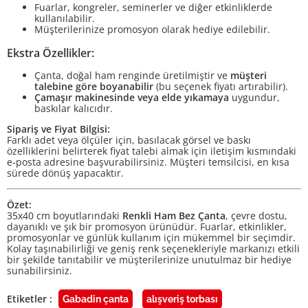
Fuarlar, kongreler, seminerler ve diğer etkinliklerde
kullanılabilir.
Müşterilerinize promosyon olarak hediye edilebilir.
Ekstra Özellikler:
Çanta, doğal ham renginde üretilmiştir ve
müşteri
talebine göre boyanabilir
(bu seçenek fiyatı artırabilir).
Çamaşır makinesinde veya elde yıkamaya
uygundur,
baskılar kalıcıdır.
Sipariş ve Fiyat Bilgisi:
Farklı adet veya ölçüler için, basılacak görsel ve baskı
özelliklerini belirterek fiyat talebi almak için iletişim kısmındaki
e-posta adresine başvurabilirsiniz. Müşteri temsilcisi, en kısa
sürede dönüş yapacaktır.
Özet:
35x40 cm boyutlarındaki
Renkli Ham Bez Çanta
, çevre dostu,
dayanıklı ve şık bir promosyon ürünüdür. Fuarlar, etkinlikler,
promosyonlar ve günlük kullanım için mükemmel bir seçimdir.
Kolay taşınabilirliği ve geniş renk seçenekleriyle markanızı etkili
bir şekilde tanıtabilir ve müşterilerinize unutulmaz bir hediye
sunabilirsiniz.
Etiketler :
Gabadin çanta
alışveriş torbası