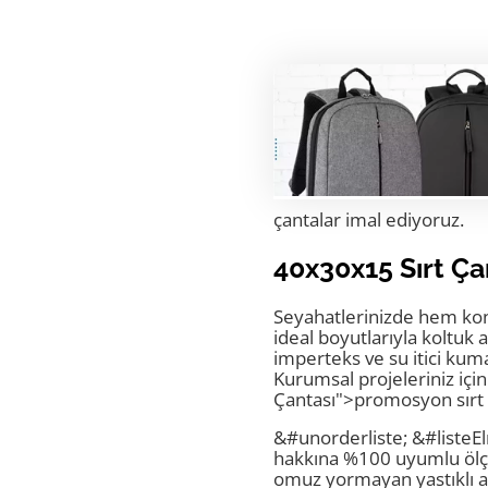
4&#sfr;x3&#sfr;x15 çant
çantalar imal ediyoruz.
40x30x15 Sırt Ça
Seyahatlerinizde hem kon
ideal boyutlarıyla koltuk
imperteks ve su itici kum
Kurumsal projeleriniz içi
Çantası">promosyon sırt ç
&#unorderliste; &#listeE
hakkına %100 uyumlu ölç
omuz yormayan yastıklı a