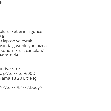
d;
lu şirketlerinin güncel
 <a
">laptop ve evrak
rasında güvenle yanınızda
ekonomik sirt cantalari/"
erimizi de
tbody> <tr>
aş
</td> <td>600D
lama 18 20 Litre İç
/a></td> </tr> </tbody>