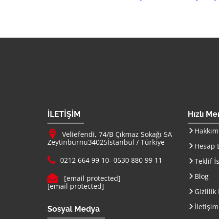
Firma Adı
İLETİŞİM
Hızlı M
Adresimiz :
Hakkım
Veliefendi, 74/B Çıkmaz Sokağı 5A
Zeytinburnu
34025
İstanbul
/
Türkiye
Hesap B
Telefon :
0212 664 99 10
-
0530 880 99 11
Teklif İ
E-mail :
Blog
[email protected]
[email protected]
Gizlilik
İletişim
Sosyal Medya