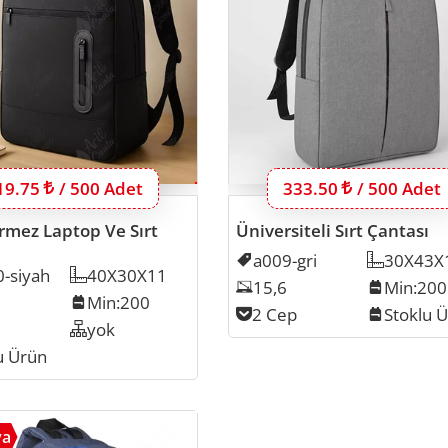
u ürünün 500 adet için fiyatı:
19.75
Lira
/ 500 Adet
Bu ürünün 500 adet içi
333.50
Lira
/ 500 Adet
rmez Laptop Ve Sırt
Üniversiteli Sırt Çantası
ı
Kodu
a009-gri
Ölçü
30X43X
-siyah
Ölçü
40X30X11
Laptop Inch
15,6
Min. İma
Min:200
p Inch
Min. İmalat
Min:200
Cep Sayısı
2 Cep
Stok
Stoklu 
ayısı
Organizer
yok
u Ürün
av004
ya