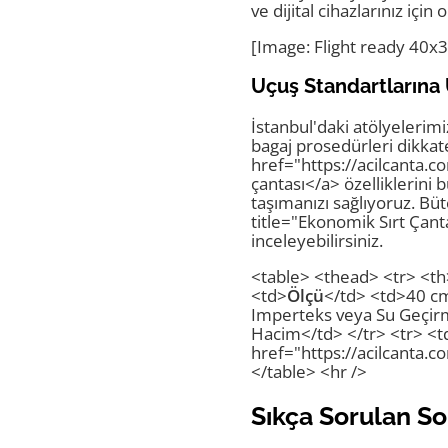
ve dijital cihazlarınız iç
[Image: Flight ready 40x
Uçuş Standartlarına 
İstanbul'daki atölyelerim
bagaj prosedürleri dikkate
href="https://acilcanta.c
çantası</a> özelliklerini 
taşımanızı sağlıyoruz. Büt
title="Ekonomik Sırt Çant
inceleyebilirsiniz.
<table> <thead> <tr> <th
<td>
Ölçü
</td> <td>40 cm
Imperteks veya Su Geçirm
Hacim</td> </tr> <tr> <t
href="https://acilcanta.c
</table> <hr />
Sıkça Sorulan So