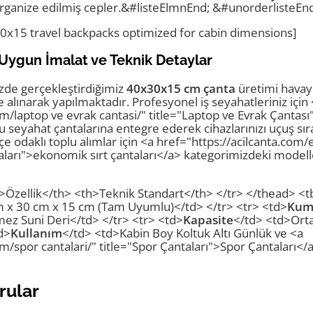
in organize edilmiş cepler.&#listeElmnEnd; &#unorderlisteEn
30x15 travel backpacks optimized for cabin dimensions]
Uygun İmalat ve Teknik Detaylar
izde gerçekleştirdiğimiz
40x30x15 cm çanta
üretimi havayo
 alınarak yapılmaktadır. Profesyonel iş seyahatleriniz için
om/laptop ve evrak cantasi/" title="Laptop ve Evrak Çantası
bu seyahat çantalarına entegre ederek cihazlarınızı uçuş sı
çe odaklı toplu alımlar için <a href="https://acilcanta.com/
aları">ekonomik sırt çantaları</a> kategorimizdeki modell
>Özellik</th> <th>Teknik Standart</th> </tr> </thead> <
 x 30 cm x 15 cm (Tam Uyumlu)</td> </tr> <tr> <td>
Kum
ez Suni Deri</td> </tr> <tr> <td>
Kapasite
</td> <td>Orta
d>
Kullanım
</td> <td>Kabin Boy Koltuk Altı Günlük ve <a
om/spor cantalari/" title="Spor Çantaları">Spor Çantaları<
rular