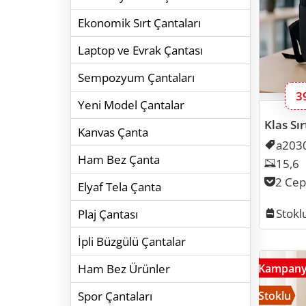
Ekonomik Sırt Çantaları
Laptop ve Evrak Çantası
Sempozyum Çantaları
B
3
Yeni Model Çantalar
Klas Sı
Kanvas Çanta
Kodu
a2030
Ham Bez Çanta
Lapto
15,6
Cep S
2 Cep
Elyaf Tela Çanta
Stok
Stokl
Plaj Çantası
İpli Büzgülü Çantalar
Kampan
Ham Bez Ürünler
Stoklu
Spor Çantaları