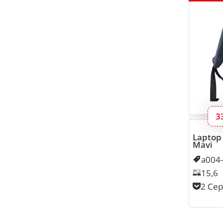
B
3
Laptop 
Mavi
Kodu
a004
Lapto
15,6
Cep S
2 Cep