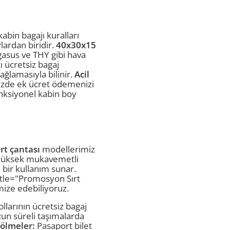
abin bagajı kuralları
ylardan biridir.
40x30x15
egasus ve THY gibi hava
tı ücretsiz bagaj
ğlamasıyla bilinir.
Acil
izde ek ücret ödemenizi
nksiyonel kabin boy
rt çantası
modellerimiz
z yüksek mukavemetli
 bir kullanım sunar.
title="Promosyon Sırt
ize edebiliyoruz.
llarının ücretsiz bagaj
un süreli taşımalarda
ölmeler:
Pasaport bilet