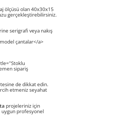
agaj ölçüsü olan 40x30x15
 gerçekleştirebilirsiniz.
rine serigrafi veya nakış
i model çantalar</a>
itle="Stoklu
hemen sipariş
itesine de dikkat edin.
ercih etmeniz seyahat
ta
projeleriniz için
ye uygun profesyonel