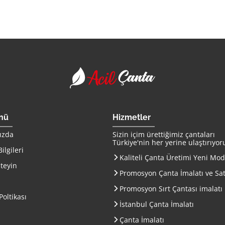
Acil Çanta - Promosy
enü
Hizmetler
ızda
Sizin içim ürettiğimiz çantaları
Türkiye
'nin her yerine ulaştırıyor
ilgileri
Kaliteli Çanta Üretimi Yeni Mod
steyin
Promosyon Çanta İmalatı ve Sat
Promosyon Sırt Çantası imalatı
 Poltikası
İstanbul Çanta İmalatı
Çanta İmalatı