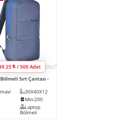
u ürünün 500 adet için fiyatı:
39.25
Lira
/ 500 Adet
Bölmeli Sırt Çantası -
-mavi
Ölçü
30X40X12
p Inch
Min. İmalat
Min:200
ayısı
Organizer
Laptop
Bölmeli