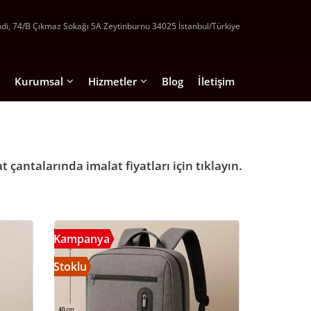
ndi, 74/B Çıkmaz Sokağı 5A Zeytinburnu 34025 İstanbul/Türkiye
Kurumsal
Hizmetler
Blog
İletişim
antalar
Hakkımızda
Kaliteli Çanta Üretimi Yeni Modeller
n Sırt Çantası
Hesap Bilgileri
Promosyon Çanta İmalatı ve Satışı
antalarında imalat fiyatları için tıklayın.
 Sırt Çantaları
Teklif İsteyin
Promosyon Sırt Çantası imalatı
e Evrak Çantası
İstanbul Çanta İmalatı
A2030 Gri
a2300 gri
um Çantaları
Çanta İmalatı
Kampanya
Stoklu
el Çantalar
Ham bez Çanta İmalatı ve satışı
Çanta