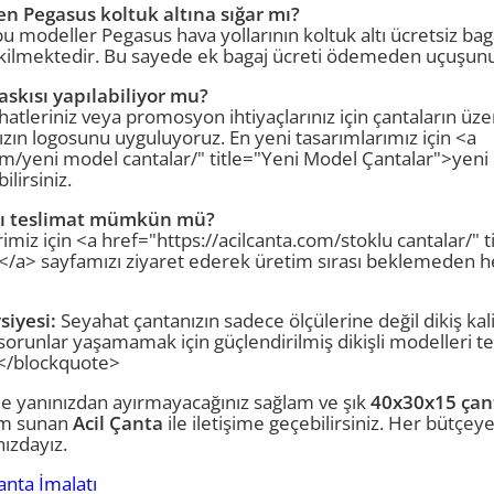
n Pegasus koltuk altına sığar mı?
 bu modeller Pegasus hava yollarının koltuk altı ücretsiz b
kilmektedir. Bu sayede ek bagaj ücreti ödemeden uçuşunuzu
skısı yapılabiliyor mu?
atleriniz veya promosyon ihtiyaçlarınız için çantaların üze
ızın logosunu uyguluyoruz. En yeni tasarımlarımız için <a
om/yeni model cantalar/" title="Yeni Model Çantalar">yen
lirsiniz.
ızlı teslimat mümkün mü?
imiz için <a href="https://acilcanta.com/stoklu cantalar/" t
r</a> sayfamızı ziyaret ederek üretim sırası beklemeden 
iyesi:
Seyahat çantanızın sadece ölçülerine değil dikiş kal
sorunlar yaşamamak için güçlendirilmiş dikişli modelleri t
.</blockquote>
de yanınızdan ayırmayacağınız sağlam ve şık
40x30x15 çan
üm sunan
Acil Çanta
ile iletişime geçebilirsiniz. Her bütçe
ızdayız.
anta İmalatı