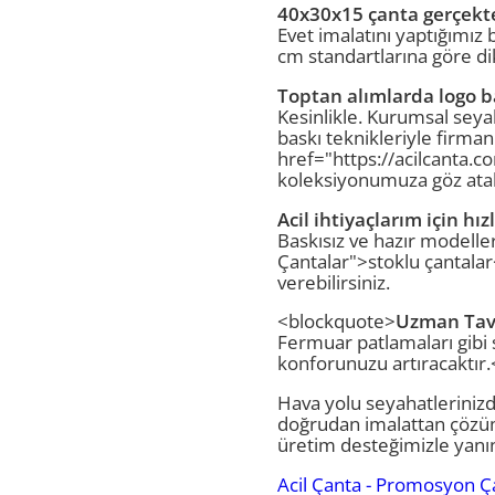
40x30x15 çanta gerçekte
Evet imalatını yaptığımız
cm standartlarına göre di
Toptan alımlarda logo ba
Kesinlikle. Kurumsal seyah
baskı teknikleriyle firman
href="https://acilcanta.c
koleksiyonumuza göz atabi
Acil ihtiyaçlarım için h
Baskısız ve hazır modeller
Çantalar">stoklu çantala
verebilirsiniz.
<blockquote>
Uzman Tavs
Fermuar patlamaları gibi 
konforunuzu artıracaktır
Hava yolu seyahatleriniz
doğrudan imalattan çöz
üretim desteğimizle yanın
Acil Çanta - Promosyon Ç