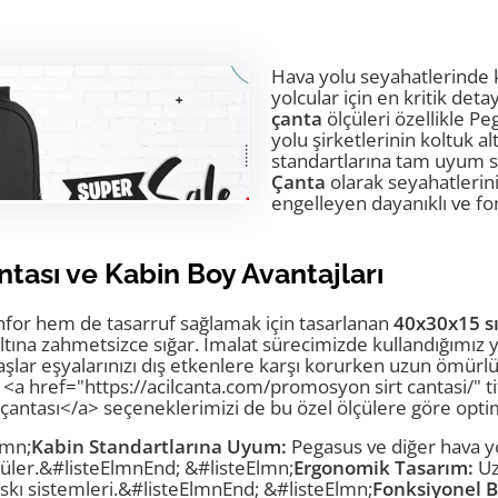
Hava yolu seyahatlerinde k
yolcular için en kritik deta
çanta
ölçüleri özellikle P
yolu şirketlerinin koltuk al
standartlarına tam uyum sa
Çanta
olarak seyahatlerin
engelleyen dayanıklı ve fo
a
ntası ve Kabin Boy Avantajları
for hem de tasarruf sağlamak için tasarlanan
40x30x15 sı
 altına zahmetsizce sığar. İmalat sürecimizde kullandığımı
aşlar eşyalarınızı dış etkenlere karşı korurken uzun ömürlü
n <a href="https://acilcanta.com/promosyon sirt cantasi/" 
antası</a> seçeneklerimizi de bu özel ölçülere göre optim
lmn;
Kabin Standartlarına Uyum:
Pegasus ve diğer hava yo
üler.&#listeElmnEnd; &#listeElmn;
Ergonomik Tasarım:
Uz
skı sistemleri.&#listeElmnEnd; &#listeElmn;
Fonksiyonel B