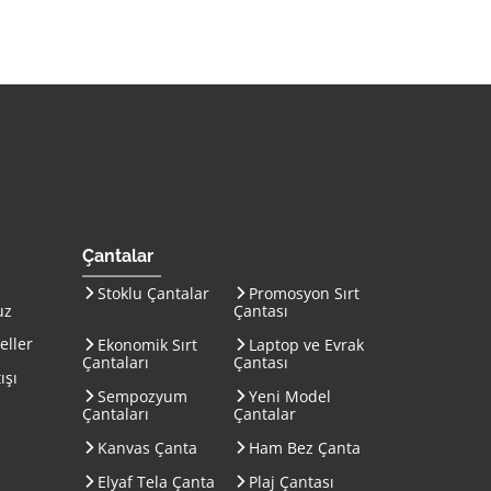
on Çanta İmalatı ana sayfasına gitmek için tıklayın
Çantalar
Stoklu Çantalar
Promosyon Sırt
uz
Çantası
eller
Ekonomik Sırt
Laptop ve Evrak
Çantaları
Çantası
ışı
Sempozyum
Yeni Model
Çantaları
Çantalar
Kanvas Çanta
Ham Bez Çanta
Elyaf Tela Çanta
Plaj Çantası