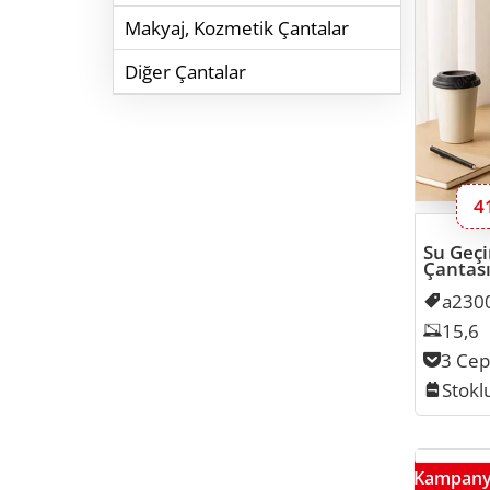
Makyaj, Kozmetik Çantalar
Diğer Çantalar
B
4
Su Geçi
Çantas
Kodu
a2300
Lapto
15,6
Cep S
3 Cep
Stok
Stokl
Kampan